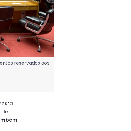
entos reservados aos
esta
a de
também