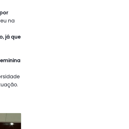
 por
reu na
, já que
feminina
ersidade
atuação.