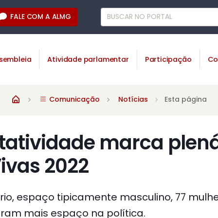
FALE COM A ALMG
sembleia
Atividade parlamentar
Participação
Co
Comunicação
Notícias
Esta página
tatividade marca plená
ivas 2022
rio, espaço tipicamente masculino, 77 mul
aram mais espaço na política.