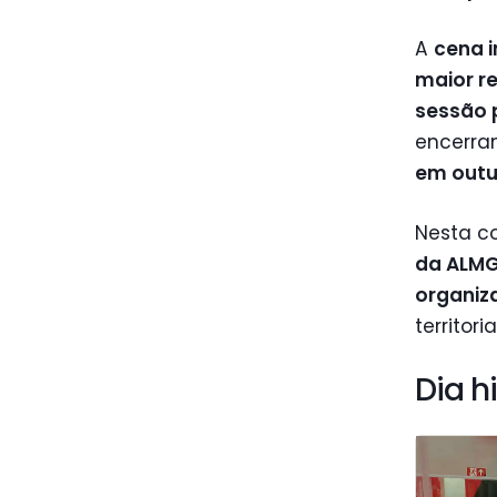
A
cena i
maior r
sessão 
encerra
em outu
Nesta c
da ALM
organiz
territor
Dia h