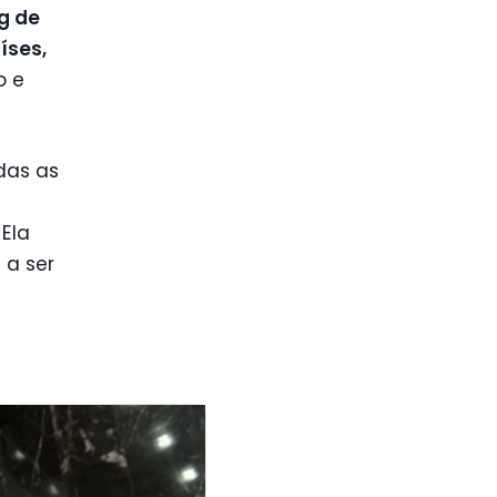
ng de
íses,
o e
das as
. Ela
 a ser