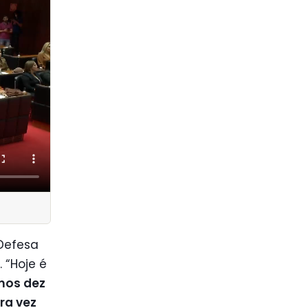
Defesa
 “Hoje é
mos dez
ra vez