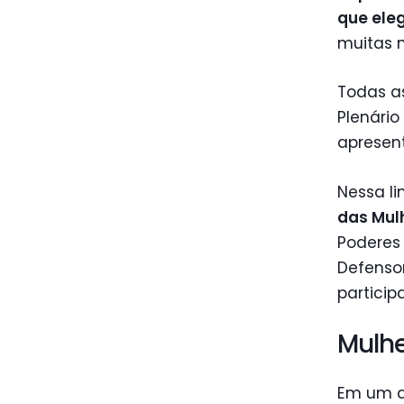
que ele
muitas m
Todas as
Plenário
apresen
Nessa li
das Mul
Poderes 
Defensor
particip
Mulhe
Em um do