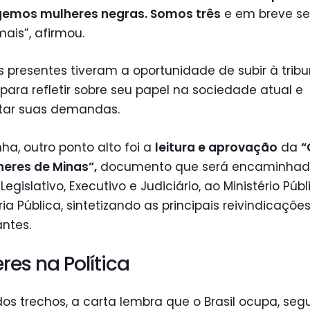
gemos mulheres negras. Somos três
e em breve s
ais”, afirmou.
 presentes tiveram a oportunidade de subir à trib
 para refletir sobre seu papel na sociedade atual e
tar suas demandas.
nha, outro ponto alto foi a
leitura e aprovação
da
“
heres de Minas”,
documento que será encaminhad
Legislativo, Executivo e Judiciário, ao Ministério Públ
ia Pública, sintetizando as principais reivindicaçõe
antes.
res na Política
s trechos, a carta lembra que o Brasil ocupa, seg