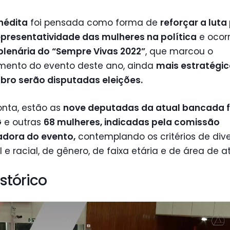
nédita
foi pensada como forma de
reforçar a luta
epresentatividade das mulheres na política
e ocor
plenária do
“Sempre Vivas 2022”
, que marcou o
mento do evento deste ano, ainda
mais estratégico
bro serão disputadas eleições.
onta, estão as
nove deputadas da atual bancada 
G
e outras
68 mulheres, indicadas pela comissão
adora do evento,
contemplando os critérios de div
ial e racial, de gênero, de faixa etária e de área de 
istórico