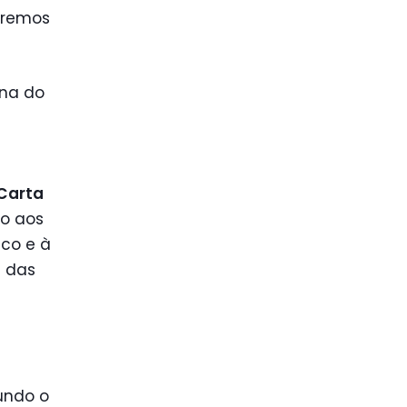
eremos
una do
Carta
o aos
ico e à
s das
undo o