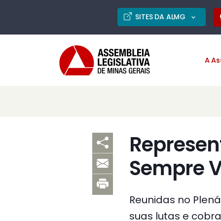
SITES DA ALMG
A As
Represen
Sempre V
Reunidas no Plená
suas lutas e cobr