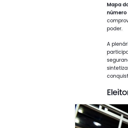
Mapa da
número 
comprov
poder.
A plená
partici
seguran
sintetiz
conquis
Eleit