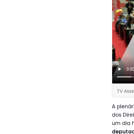
TV Ass
A plená
dos Dire
um dia h
deputad