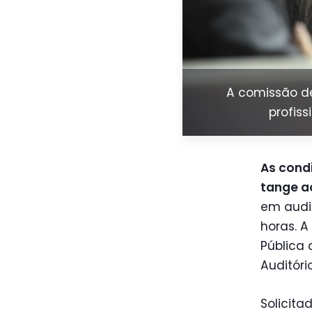
A comissão de
profis
As condi
tange ao
em audiê
horas. A
Pública 
Auditóri
Solicita