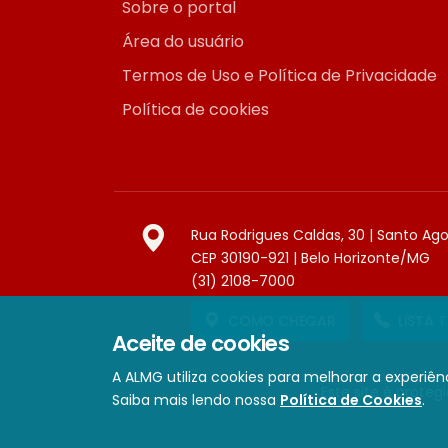
Sobre o portal
Área do usuário
Termos de Uso e Política de Privacidade
Política de cookies
Rua Rodrigues Caldas, 30 | Santo Ag
CEP 30190-921 | Belo Horizonte/MG
(31) 2108-7000
COMO CHEGAR
LISTA 
Aceite de cookies
A ALMG utiliza cookies para melhorar a experiênc
Este site é prote
Saiba mais lendo nossa
Política de Cookies
.