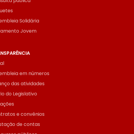
sulta pública
uetes
embleia Solidária
lamento Jovem
NSPARÊNCIA
ial
embleia em números
anço das atividades
io do Legislativo
itações
tratos e convênios
stação de contas