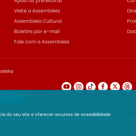
Apoio às prefeituras
Con
Visite a Assembleia
Dir
Assembleia Cultural
Pro
Boletins por e-mail
Dad
Fale com a Assembleia
ostinho
TELEFÔNICA
ia do seu site e oferecer recursos de acessibilidade.
gido pelo reCAPTCHA (aplicam-se sua
Política de Privacidade
e
T