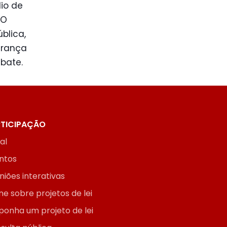
io de
 O
blica,
urança
ebate.
TICIPAÇÃO
ial
ntos
niões interativas
ne sobre projetos de lei
ponha um projeto de lei