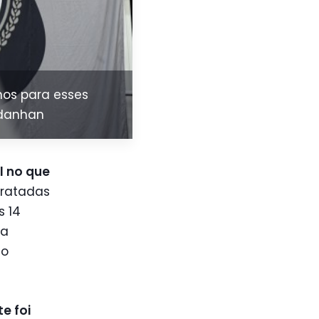
nos para esses
rdanhan
l no que
 tratadas
s 14
ça
no
e foi