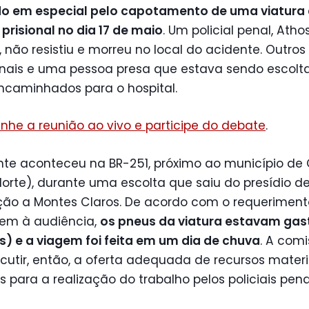
o em especial pelo capotamento de uma viatura
prisional no dia 17 de maio
. Um policial penal, Atho
 não resistiu e morreu no local do acidente. Outros
ionais e uma pessoa presa que estava sendo escol
ncaminhados para o hospital.
he a reunião ao vivo e participe do debate
.
nte aconteceu na BR-251, próximo ao município de
orte), durante uma escolta que saiu do presídio de
ção a Montes Claros. De acordo com o requerimen
gem à audiência,
os pneus da viatura estavam gas
) e a viagem foi feita em um dia de chuva
. A com
cutir, então, a oferta adequada de recursos materi
para a realização do trabalho pelos policiais pena