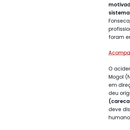
motivad
sistema 
Fonseca,
profiss
foram e
Acompan
O acide
Mogol (N
em dire
deu ori
(carecas
deve dis
humanos 