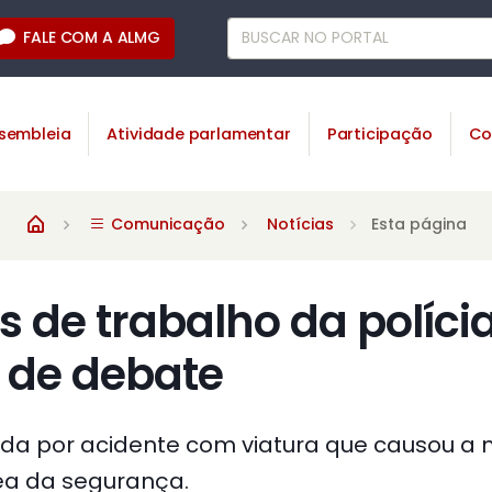
FALE COM A ALMG
sembleia
Atividade parlamentar
Participação
Co
Comunicação
Notícias
Esta página
 de trabalho da políci
 de debate
ada por acidente com viatura que causou a
rea da segurança.