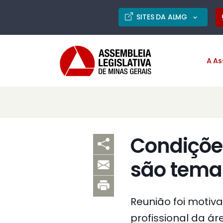
SITES DA ALMG
A As
Condições
são tema
Reunião foi motiv
profissional da á