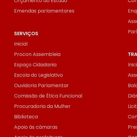
Orçamento do Estado
Con
Emendas parlamentares
Enq
Ass
Par
SERVIÇOS
Inicial
Procon Assembleia
TRA
Espaço Cidadania
Inic
Escola do Legislativo
Ass
Ouvidoria Parlamentar
Bal
Comissão de Ética Funcional
Diár
Procuradoria da Mulher
Lic
Biblioteca
Con
Apoio às câmaras
Pre