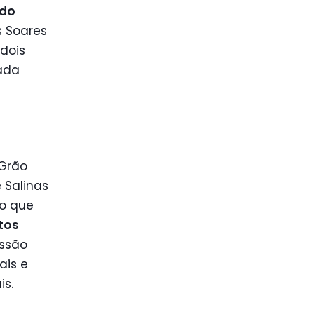
 do
s Soares
 dois
tada
 Grão
 Salinas
to que
tos
issão
ais e
is.