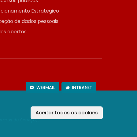
cursos públicos
ecionamento Estratégico
teção de dados pessoais
os abertos
WEBMAIL
INTRANET
Aceitar todos os cookies
ermos de Serviço
).