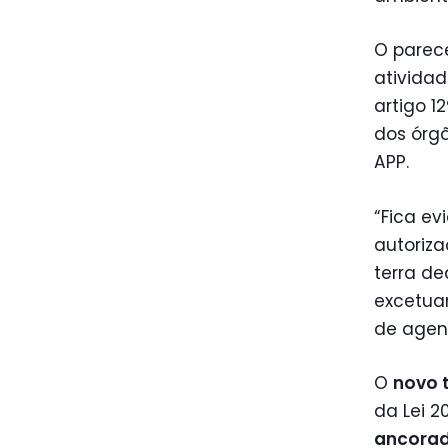
O parece
atividad
artigo 1
dos órg
APP.
“Fica ev
autoriza
terra d
excetuar
de agent
O
novo 
da Lei 2
ancorad