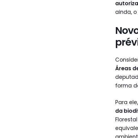
autoriz
ainda, o
Novo
prév
Conside
Áreas d
deputado
forma do
Para ele
da biod
Floresta
equival
ambienta