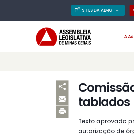
SITES DA ALMG
A As
Comissão 
tablados
Texto aprovado pre
autorização de ór