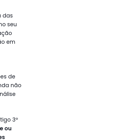
a das
no seu
zação
ção em
ões de
enda não
nálise
rtigo 3º
te ou
es