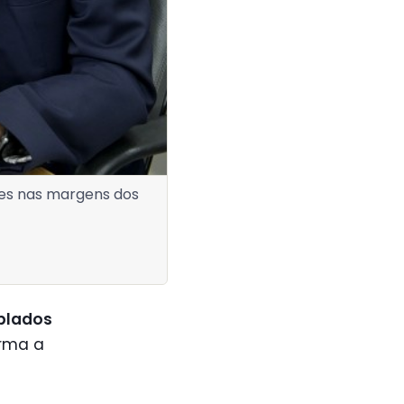
ões nas margens dos
blados
orma a