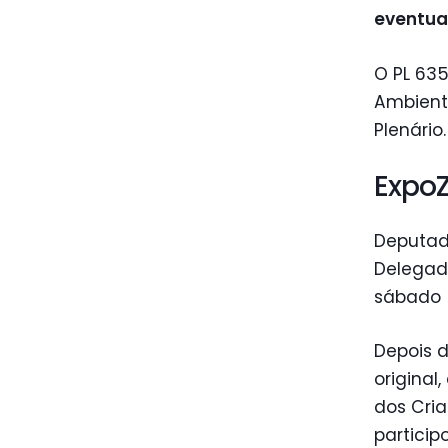
eventua
O PL 635
Ambient
Plenário.
Expo
Deputad
Delegado
sábado (
Depois 
original
dos Cri
particip