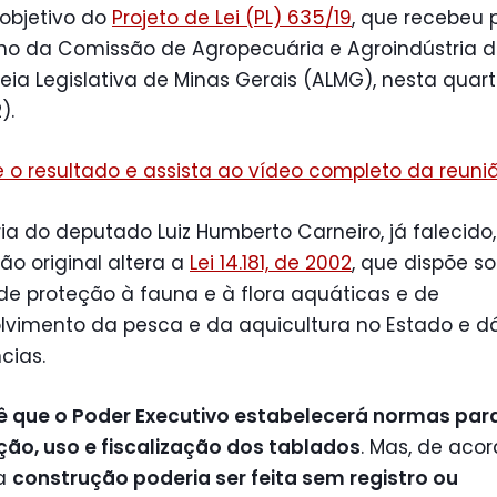
 objetivo do
Projeto de Lei (PL) 635/19
, que recebeu 
rno da Comissão de Agropecuária e Agroindústria 
ia Legislativa de Minas Gerais (ALMG), nesta quart
).
 o resultado e assista ao vídeo completo da reuni
ia do deputado Luiz Humberto Carneiro, já falecido,
ão original altera a
Lei 14.181, de 2002
, que dispõe s
 de proteção à fauna e à flora aquáticas e de
lvimento da pesca e da aquicultura no Estado e d
cias.
ê que o Poder Executivo estabelecerá normas par
ção, uso e fiscalização dos tablados
. Mas, de aco
 a
construção poderia ser feita sem registro ou