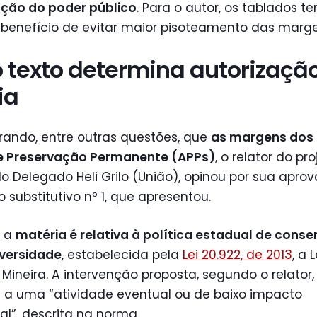
ação do poder público
. Para o autor, os tablados te
 benefício de evitar maior pisoteamento das marge
 texto determina autorizaçã
ia
rando, entre outras questões, que
as margens dos 
e Preservação Permanente (APPs)
, o relator do pro
 Delegado Heli Grilo (União), opinou por sua apro
 substitutivo nº 1, que apresentou.
, a
matéria é relativa à política estadual de cons
iversidade
, estabelecida pela
Lei 20.922, de 2013
, a L
l Mineira. A intervenção proposta, segundo o relator,
e a uma “atividade eventual ou de baixo impacto
l”, descrita na norma.