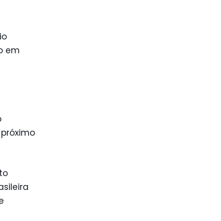
io
ão em
o
 próximo
to
sileira
e