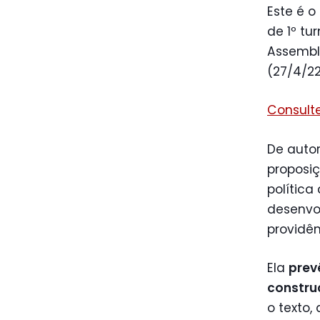
Este é o
de 1º tu
Assemble
(27/4/22
Consulte
De autor
proposiç
política
desenvo
providên
Ela
prev
constru
o texto,