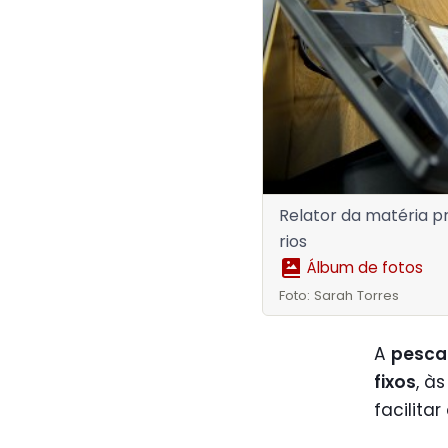
Relator da matéria p
rios
Álbum de fotos
Foto: Sarah Torres
A
pesca
fixos
, à
facilita