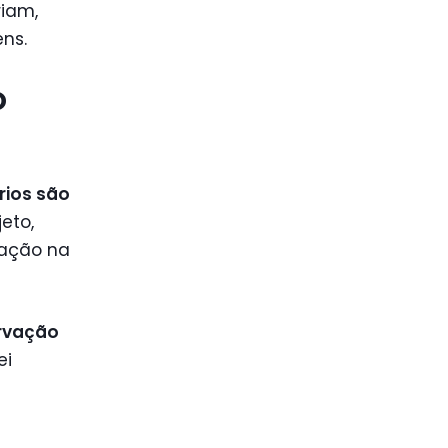
riam,
ns.
o
rios são
jeto,
vação na
ervação
ei