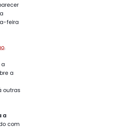
parecer
da
a-feira
ão
.
 a
obre a
á outras
a a
rdo com