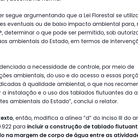
r segue argumentando que a Lei Florestal se utiliz
es eventuais ou de baixo impacto ambiental para, 
2°, determinar o que pode ser permitido, sob autori
ãos ambientais do Estado, em termos de interven
idenciada a necessidade de controle, por meio de
ções ambientais, do uso e do acesso a essas porç
edicadas à qualidade ambiental, o que nos recom
 a instalação e o uso dos tablados flutuantes da a
es ambientais do Estado”, conclui o relator.
texto
, então, modifica a alínea “d” do inciso III do a
0.922 para
incluir a construção de tablado flutuan
o na margem de corpo de água entre as atividad