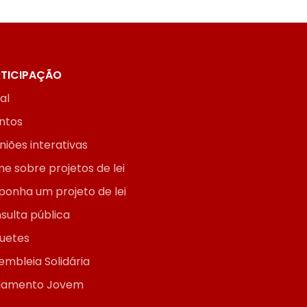
TICIPAÇÃO
ial
ntos
niões interativas
ne sobre projetos de lei
ponha um projeto de lei
sulta pública
uetes
embleia Solidária
lamento Jovem