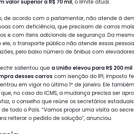
 valor superior a R$ 70 mil
, o limite atual.
to, de acordo com o parlamentar, não atende à d
soas com deficiência, que precisam de carros mai
os e com itens adicionais de segurança. Da mesm
ele, o transporte público não atende essas pessoas
azões, pelo baixo número de ônibus com elevadores
echir salientou que
a União elevou para R$ 200 mil
mpra desses carros
com isenção do IPI, imposto fe
ntrou em vigor no último 1º de janeiro. Ele també
 que, no caso do ICMS, a mudança precisa ser apr
faz, o conselho que reúne os secretários estaduais
de todo o País. “Vamos propor uma visita ao secre
ra reiterar o pedido de solução”, anunciou.