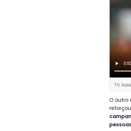
TV Ass
O outro 
reforço
campa
pessoas