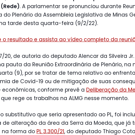
(Rede)
. A parlamentar se pronunciou durante Reu
a do Plenário da Assembleia Legislativa de Minas G
na tarde desta quarta-feira (9/2/22).
 o resultado e assista ao vídeo completo da reuni
37/20, de autoria do deputado Alencar da Silveira Jr.
a pauta da Reunião Extraordinária de Plenário, n
arta (9), por se tratar de tema relativo ao enfren
mia de Covid-19 ou de mitigação de suas conseq
 e econômicas, conforme prevê a
Deliberação da Mes
, que rege os trabalhos na ALMG nesse momento.
o substitutivo que seria apresentado ao PL, foi incl
 de alteração da área da Serra da Moeda, que já 
 na forma do
PL 3.300/21
, do deputado Thiago Cota