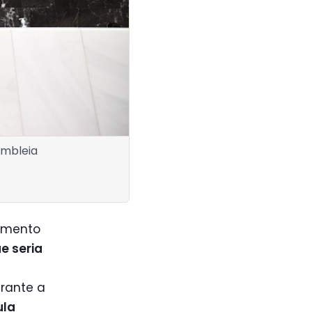
embleia
umento
e seria
rante a
ula