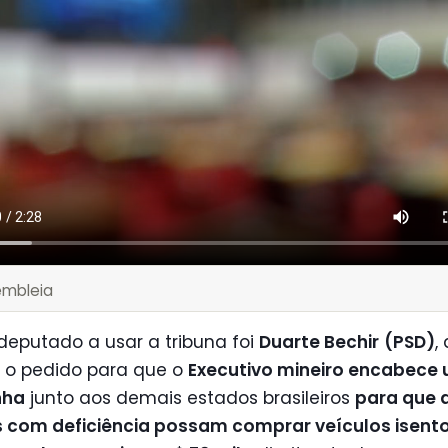
embleia
deputado a usar a tribuna foi
Duarte Bechir
(PSD)
,
u o pedido para que o
Executivo mineiro encabece
nha
junto aos demais estados brasileiros
para que 
 com deficiência possam comprar veículos isent