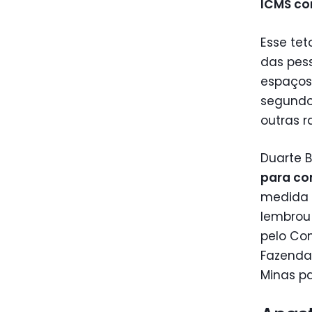
ICMS com
Esse te
das pes
espaços
segundo 
outras r
Duarte B
para co
medida e
lembrou
pelo Con
Fazenda 
Minas pa