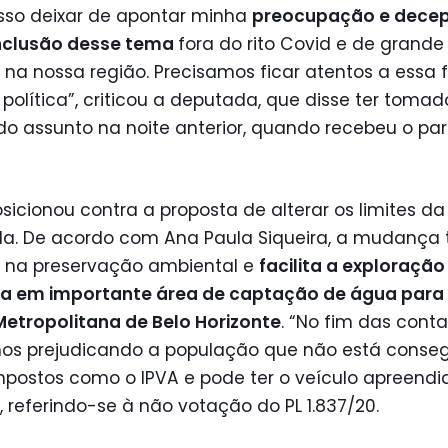
sso deixar de apontar minha
preocupação e dece
nclusão desse tema
fora do rito Covid e de grande
na nossa região. Precisamos ficar atentos a essa
 política”, criticou a deputada, que disse ter tomad
do assunto na noite anterior, quando recebeu o pa
osicionou contra a proposta de alterar os limites da
a. De acordo com Ana Paula Siqueira, a mudança
 na preservação ambiental e
facilita a exploração
ia em importante área de captação de água para
Metropolitana de Belo Horizonte
. “No fim das conta
s prejudicando a população que não está conse
postos como o IPVA e pode ter o veículo apreendid
, referindo-se à não votação do PL 1.837/20.