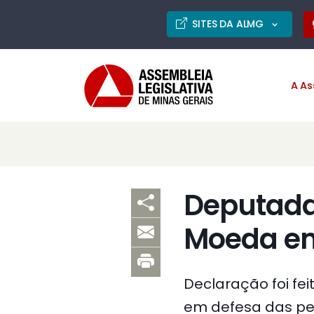
SITES DA ALMG
A As
Deputada 
Moeda em
Declaração foi fei
em defesa das pe