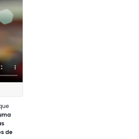
 que
 uma
as
os de