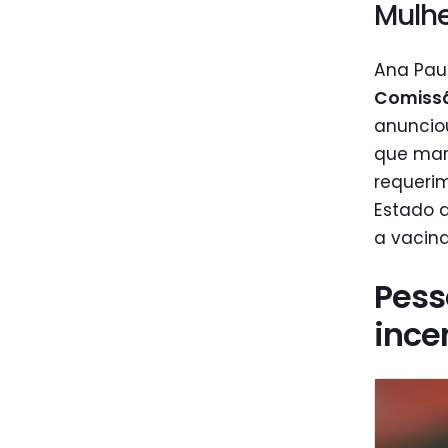
Mulh
Ana Paul
Comissã
anuncio
que marc
requeri
Estado 
a vacin
Pess
incen