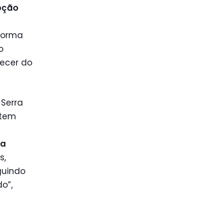
pção
 forma
o
recer do
 Serra
 tem
 a
s,
guindo
o”,