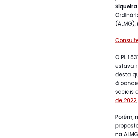
Siqueira
Ordinári
(ALMG), 
Consulte
O PL 1.8
estava n
desta qu
à pande
sociais
de 2022
Porém, n
proposta
na ALMG