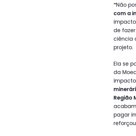
“
Não po
com a i
impacto 
de fazer
ciência 
projeto.
Ela se p
da Moed
impacto
minerár
Região 
acabamo
pagar im
reforçou