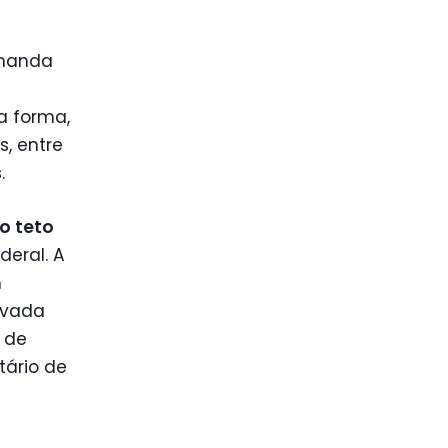
emanda
s
a forma,
, entre
.
 o teto
deral. A
m
ovada
 de
tário de