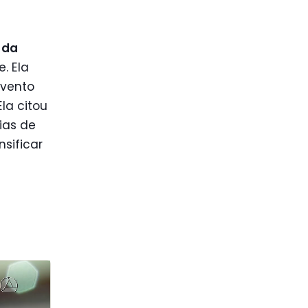
 da
e. Ela
evento
la citou
ias de
sificar