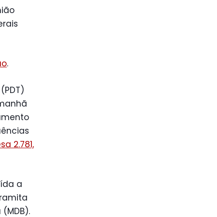
nião
erais
ão
.
 (PDT)
a manhã
tamento
uências
a 2.781,
uída a
tramita
 (MDB).