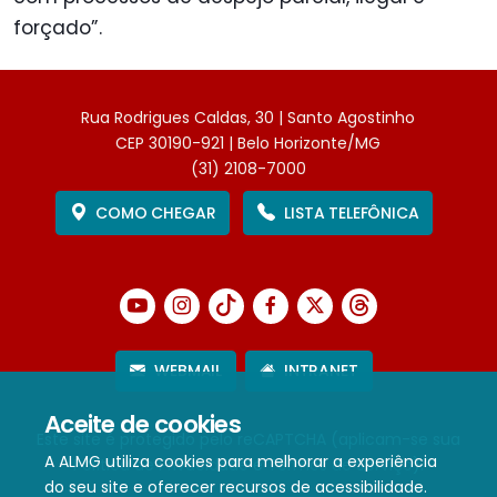
forçado”.
Rua Rodrigues Caldas, 30 | Santo Agostinho
CEP 30190-921 | Belo Horizonte/MG
(31) 2108-7000
COMO CHEGAR
LISTA TELEFÔNICA
WEBMAIL
INTRANET
Aceite de cookies
Este site é protegido pelo reCAPTCHA (aplicam-se sua
A ALMG utiliza cookies para melhorar a experiência
Política de Privacidade
e
Termos de Serviço
).
do seu site e oferecer recursos de acessibilidade.