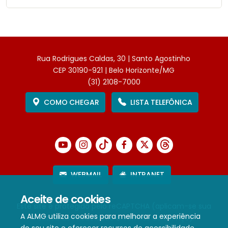
Rua Rodrigues Caldas, 30 | Santo Agostinho
CEP 30190-921 | Belo Horizonte/MG
(31) 2108-7000
COMO CHEGAR
LISTA TELEFÔNICA
WEBMAIL
INTRANET
Aceite de cookies
Este site é protegido pelo reCAPTCHA (aplicam-se sua
A ALMG utiliza cookies para melhorar a experiência
Política de Privacidade
e
Termos de Serviço
).