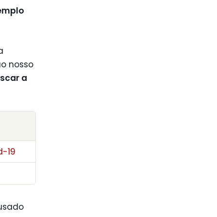
xemplo
a
ao nosso
scar a
d-19
ausado