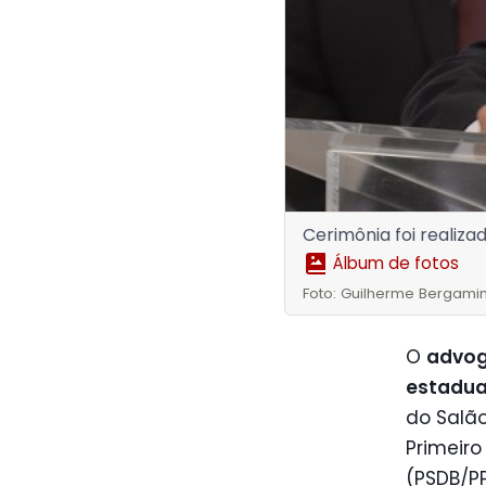
Cerimônia foi realiz
Álbum de fotos
Foto: Guilherme Bergamin
O
advog
estadua
do Salão
Primeiro
(PSDB/P