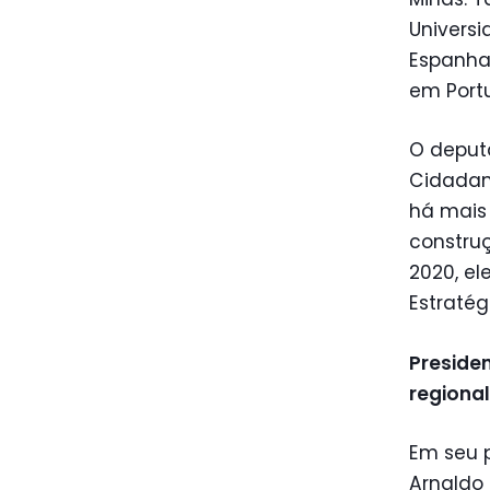
Universi
Espanha,
em Portu
O deput
Cidadan
há mais 
construç
2020, e
Estratég
Preside
regional
Em seu 
Arnaldo 