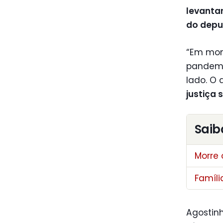
levanta
do depu
“Em mom
pandemi
lado. O 
justiça 
Saib
Morre 
Famíli
Agostin