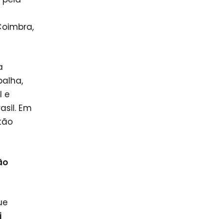
Coimbra,
a
alha,
l e
asil. Em
tão
ão
ue
i