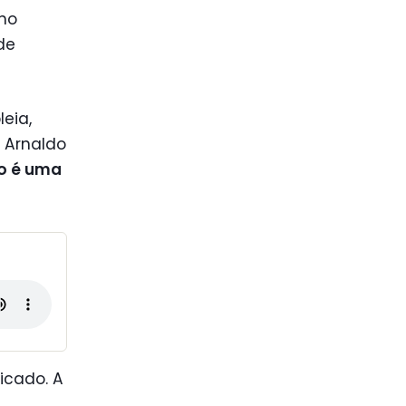
 no
de
eia,
 Arnaldo
o é uma
icado. A