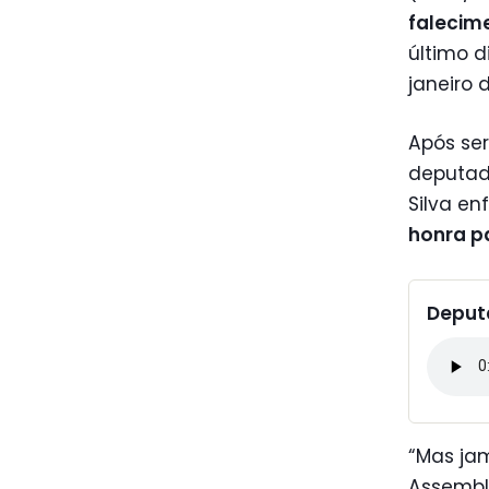
falecim
último d
janeiro 
Após se
deputado
Silva en
honra p
Deput
“Mas jam
Assemble