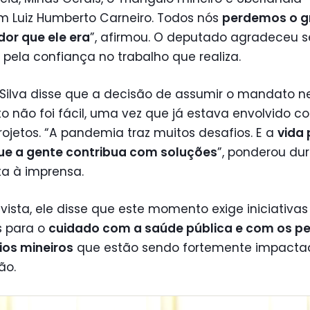
m Luiz Humberto Carneiro. Todos nós
perdemos o g
dor que ele era
”, afirmou. O deputado agradeceu s
s pela confiança no trabalho que realiza.
Silva disse que a decisão de assumir o mandato n
 não foi fácil, uma vez que já estava envolvido c
rojetos. “A pandemia traz muitos desafios. E a
vida 
ue a gente contribua com soluções
”, ponderou du
ta à imprensa.
vista, ele disse que este momento exige iniciativas
s para o
cuidado com a saúde pública e com os p
ios mineiros
que estão sendo fortemente impact
ão.