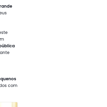
rande
eus
este
om
pública
rante
equenos
ados com