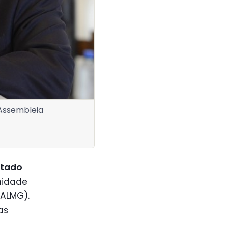
 Assembleia
utado
nidade
(ALMG).
as
o