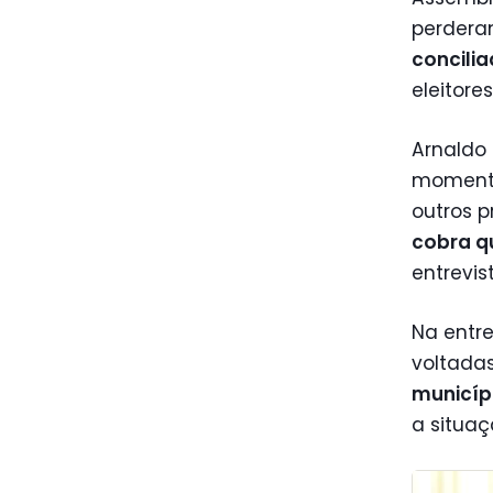
perdera
concilia
eleitore
Arnaldo 
momento
outros p
cobra q
entrevis
Na entre
voltada
municíp
a situaç