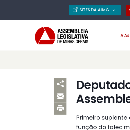
SITES DA ALMG
A As
Deputado
Assemblei
Primeiro suplent
função do falecim