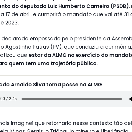
ento do deputado Luiz Humberto Carneiro (PSDB)
,
ia 17 de abril, e cumprirá o mandato que vai até 31 
de 2023.
r declarado empossado pelo presidente da Assembl
 Agostinho Patrus (PV), que conduziu a cerimônia,
fatizou que
estar da ALMG no exercício do mandat
ara quem tem uma trajetória pública
.
ado Arnaldo Silva toma posse na ALMG
ais imaginei que retornaria nesse contexto tão del
ia, Minas Gerais, o Triângulo mineiro e Uberlândia