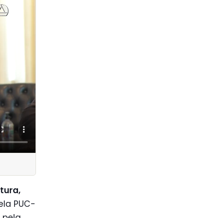
tura,
pela PUC-
 pela