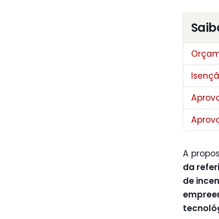
Saib
Orçam
Isençã
Aprova
Aprova
A propos
da refer
de incen
empreen
tecnoló