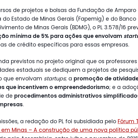
ursos de projetos e bolsas da Fundação de Amparo
a do Estado de Minas Gerais (Fapemig) e do Banco
vimento de Minas Gerais (BDMG), o PL 3.578/16 pre
ção mínima de 5% para ações que envolvam
start
as de crédito específicas para essas empresas.
nda previstos no projeto original que os professore
dades estaduais se dediquem a projetos de pesqui
o que envolvam
startups
; a
promoção de atividad
es que incentivem o empreendedorismo
; e a adoç
ie de
procedimentos administrativos simplificado
mpresas
.
ssões, a redação do PL foi subsidiada pelo
Fórum 
 em Minas – A construção de uma nova política pú