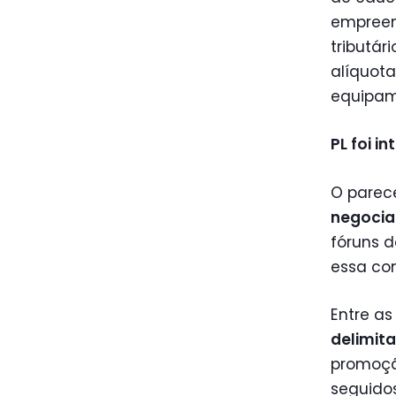
empreend
tributár
alíquota
equipam
PL foi 
O parece
negoci
fóruns d
essa com
Entre a
delimit
promoçã
seguido