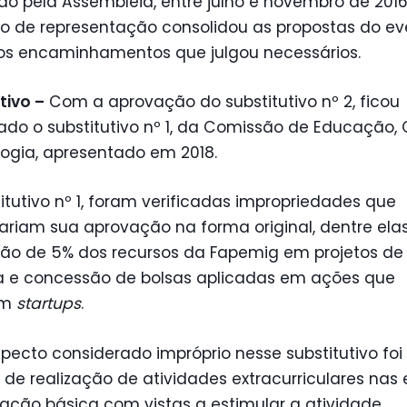
o pela Assembleia, entre julho e novembro de 201
o de representação consolidou as propostas do ev
 os encaminhamentos que julgou necessários.
tivo –
Com a aprovação do substitutivo nº 2, ficou
ado o substitutivo nº 1, da Comissão de Educação, 
ogia, apresentado em 2018.
itutivo nº 1, foram verificadas impropriedades que
izariam sua aprovação na forma original, dentre elas
ção de 5% dos recursos da Fapemig em projetos de
a e concessão de bolsas aplicadas em ações que
am
startups
.
pecto considerado impróprio nesse substitutivo foi
 de realização de atividades extracurriculares nas
ação básica com vistas a estimular a atividade