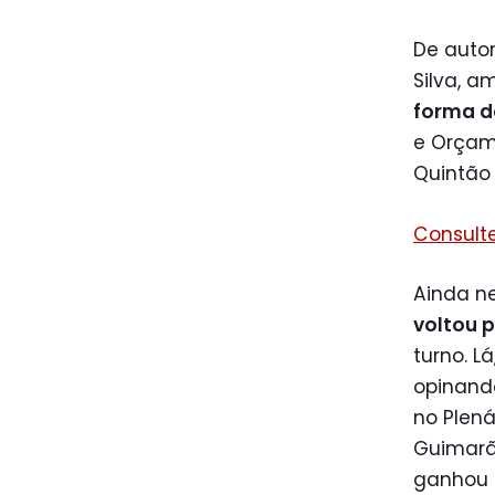
De autor
Silva, a
forma do
e Orçame
Quintão 
Consulte
Ainda ne
voltou 
turno. L
opinand
no Plená
Guimarã
ganhou 