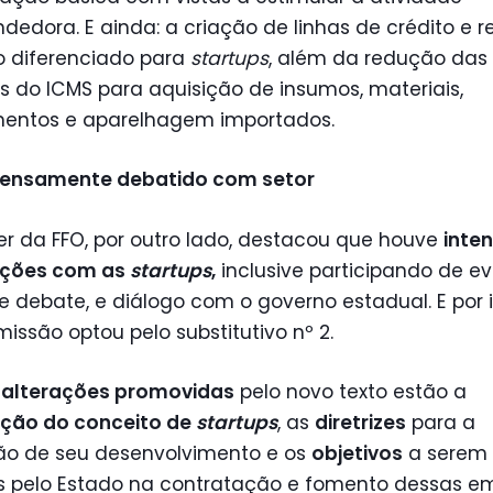
edora. E ainda: a criação de linhas de crédito e 
io diferenciado para
startups
, além da redução das
s do ICMS para aquisição de insumos, materiais,
entos e aparelhagem importados.
intensamente debatido com setor
r da FFO, por outro lado, destacou que houve
inte
ações com as
startups
,
inclusive participando de e
e debate, e diálogo com o governo estadual. E por i
issão optou pelo substitutivo nº 2.
s
alterações promovidas
pelo novo texto estão a
ação do conceito de
startups
, as
diretrizes
para a
o de seu desenvolvimento e os
objetivos
a serem
s pelo Estado na contratação e fomento dessas e