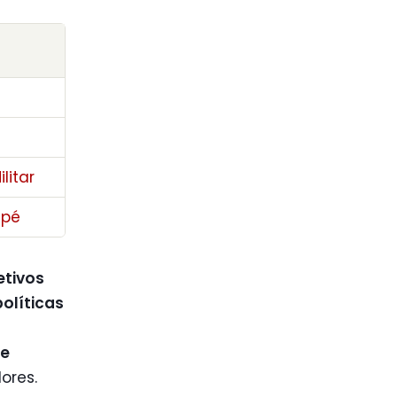
litar
 pé
etivos
políticas
se
ores.