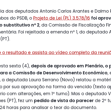
ia dos deputados Antonio Carlos Arantes e Dalmo R
mbos do PSDB, o
Projeto de Lei (PL) 3.578/16
foi apro
 substitutivo nº 2
, da Comissão de Fiscalização Fi
ntária. Foi rejeitada a emenda nº 1, do deputado 
(PT).
 o resultado e assista ao vídeo completo da reuni
sta sexta (4),
depois de aprovado em Plenário, o 
para a Comissão de Desenvolvimento Econômico
,
á, a deputada Laura Serrano (Novo) relatou a matéri
o por sua aprovação na forma do vencido (texto 
rio com alterações, em 1º turno). Mas o deputado Vi
es (PT), fez um
pedido de vista do parecer
de 2º t
24 horas para analisar o teor do documento.