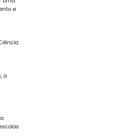
6. Uma
ento e
Ciência
, a
 a
 escolas