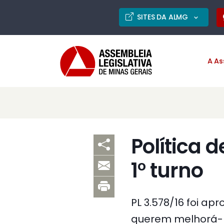
SITES DA ALMG
A As
Política 
1° turno
PL 3.578/16 foi a
querem melhorá-lo