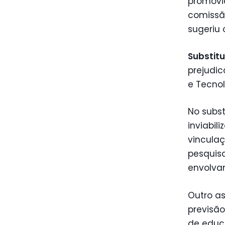
promovid
comissã
sugeriu
Substitu
prejudic
e Tecnol
No subst
inviabil
vincula
pesquis
envolv
Outro as
previsão
de educ