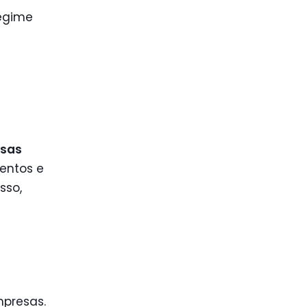
regime
nsas
ventos e
sso,
mpresas.