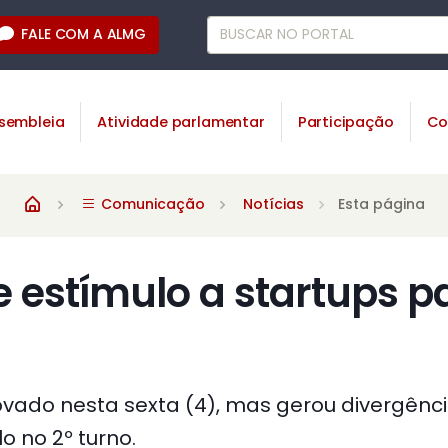
FALE COM A ALMG
sembleia
Atividade parlamentar
Participação
Co
Comunicação
Notícias
Esta página
de estímulo a startups 
provado nesta sexta (4), mas gerou divergên
 no 2º turno.