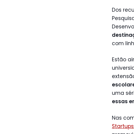
Dos rec
Pesquis
Desenvol
destina
com linh
Estão ai
universi
extensã
escolar
uma sér
essas e
Nas comi
Startups