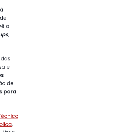
 à
 de
vê a
ups
,
s das
sa e
es
ão de
s para
Técnico
blica
,