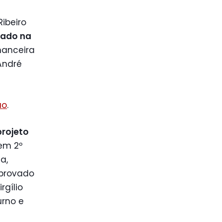
ibeiro
vado na
nanceira
André
ão
.
projeto
 em 2º
a,
aprovado
rgílio
urno e