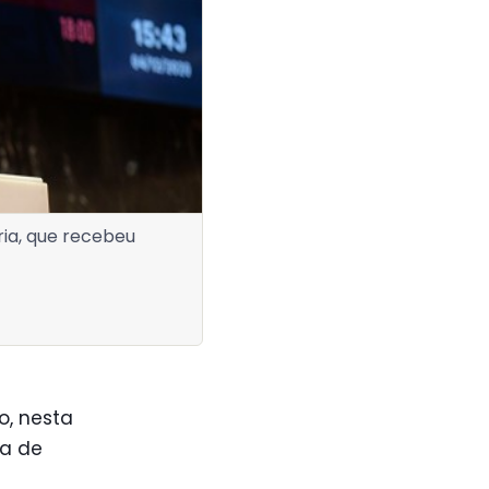
ria, que recebeu
o, nesta
va de