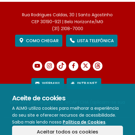
Rua Rodrigues Caldas, 30 | Santo Agostinho
CEP 30190-921 | Belo Horizonte/MG
(31) 2108-7000
COMO CHEGAR
LISTA TELEFÔNICA
WEBMAIL
INTRANET
Aceite de cookies
Este site é protegido pelo reCAPTCHA (aplicam-se sua
A ALMG utiliza cookies para melhorar a experiência
Política de Privacidade
e
Termos de Serviço
).
do seu site e oferecer recursos de acessibilidade.
Saiba mais lendo nossa
Política de Cookies
.
Termos de Uso e Política de Privacidade
Aceitar todos os cookies
Política de cookies