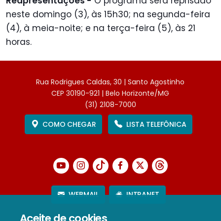
Reapresentações -
O programa será reprisado
neste domingo (3), às 15h30; na segunda-feira
(4), à meia-noite; e na terça-feira (5), às 21
horas.
Rua Rodrigues Caldas, 30 | Santo Agostinho
CEP 30190-921 | Belo Horizonte/MG
(31) 2108-7000
COMO CHEGAR
LISTA TELEFÔNICA
WEBMAIL
INTRANET
Aceite de cookies