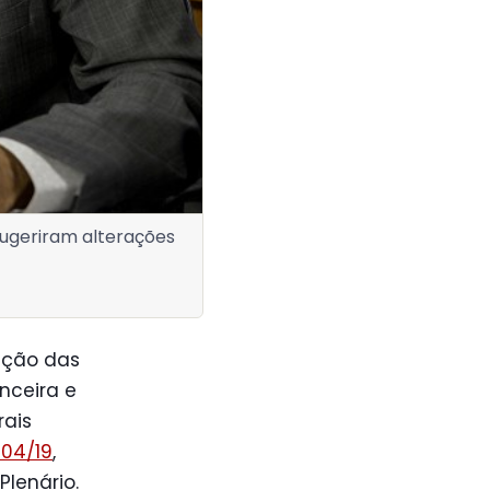
sugeriram alterações
ação das
nceira e
rais
.204/19
,
lenário.