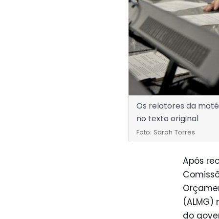
Os relatores da maté
no texto original
Foto: Sarah Torres
Após rec
Comissõe
Orçament
(ALMG) n
do gove