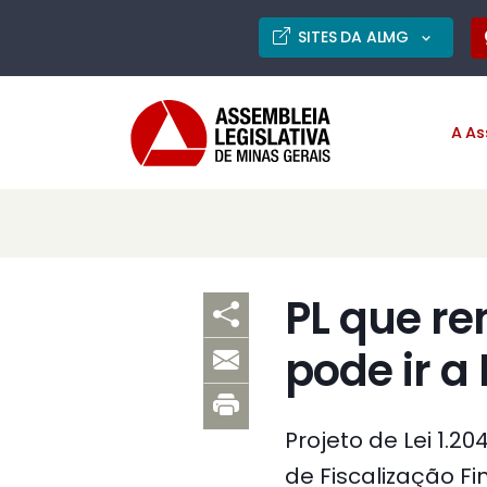
SITES DA ALMG
A As
PL que re
pode ir a
Projeto de Lei 1.
de Fiscalização Fi