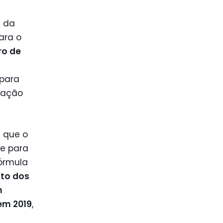
s da
ara o
ro de
para
lação
a que o
te para
órmula
uto dos
m
em 2019
,