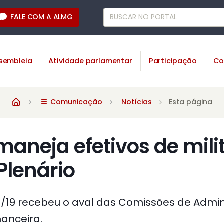
FALE COM A ALMG
sembleia
Atividade parlamentar
Participação
Co
Comunicação
Notícias
Esta página
maneja efetivos de milit
 Plenário
204/19 recebeu o aval das Comissões de Admin
nanceira.