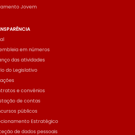
lamento Jovem
NSPARÊNCIA
ial
embleia em números
anço das atividades
io do Legislativo
itações
tratos e convênios
stação de contas
cursos públicos
ecionamento Estratégico
teção de dados pessoais