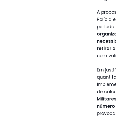
A propos
Polícia 
período 
organiza
necessi
retirar
com val
Em just
quantita
impleme
de cálcu
Militare
número 
provocan