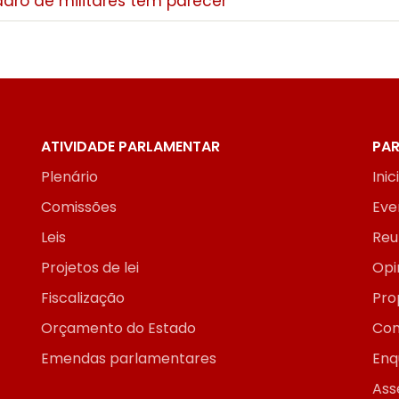
adro de militares tem parecer
ATIVIDADE PARLAMENTAR
PAR
Plenário
Inic
Comissões
Eve
Leis
Reu
Projetos de lei
Opi
Fiscalização
Pro
Orçamento do Estado
Con
Emendas parlamentares
Enq
Ass