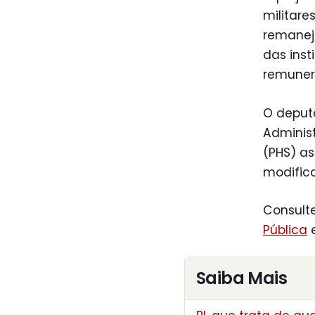
militare
remanej
das inst
remuner
O deputa
Adminis
(PHS) a
modifica
Consulte
Pública
Saiba Mais