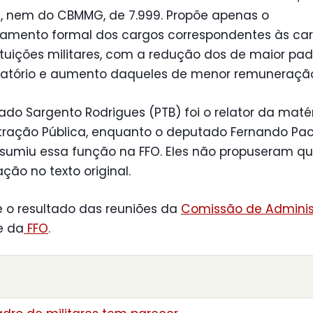
s, nem do CBMMG, de 7.999. Propõe apenas o
amento formal dos cargos correspondentes às car
ituições militares, com a redução dos de maior pa
atório e aumento daqueles de menor remuneraçã
do Sargento Rodrigues (PTB) foi o relator da maté
tração Pública, enquanto o deputado Fernando Pa
ssumiu essa função na FFO. Eles não propuseram q
ção no texto original.
 o resultado das reuniões da
Comissão de Admini
e da
FFO
.