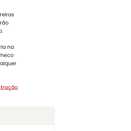
reiras
drão
o.
ria na
checo
ualquer
stração