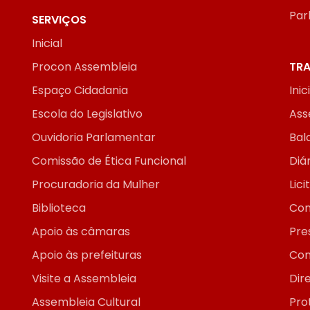
Par
SERVIÇOS
Inicial
Procon Assembleia
TRA
Espaço Cidadania
Inic
Escola do Legislativo
Ass
Ouvidoria Parlamentar
Bal
Comissão de Ética Funcional
Diár
Procuradoria da Mulher
Lic
Biblioteca
Con
Apoio às câmaras
Pre
Apoio às prefeituras
Con
Visite a Assembleia
Dir
Assembleia Cultural
Pro