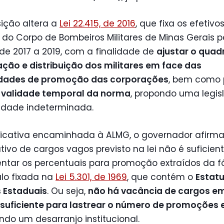
ição altera a
Lei 22.415, de 2016
, que fixa os efetivo
e do Corpo de Bombeiros Militares de Minas Gerais p
de 2017 a 2019, com a finalidade de
ajustar o quad
ção e distribuição dos militares em face das
dades de promoção das corporações
, bem como 
 a validade temporal da norma
, propondo uma legis
idade indeterminada.
ificativa encaminhada à ALMG, o governador afirm
tivo de cargos vagos previsto na lei não é suficien
ntar os percentuais para promoção extraídos da f
lo fixada na
Lei 5.301, de 1969
, que contém o
Estat
s Estaduais
. Ou seja,
não há vacância de cargos e
suficiente para lastrear o número de promoções 
do um desarranjo institucional.