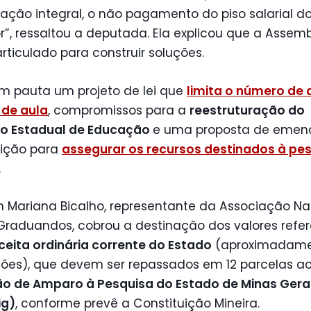
ção integral, o não pagamento do piso salarial d
r”, ressaltou a deputada. Ela explicou que a Assemb
rticulado para construir soluções.
em pauta um projeto de lei que
limita o número de 
 de aula
, compromissos para a
reestruturação do
o Estadual de Educação
e uma proposta de emen
uição para
assegurar os recursos destinados à pe
.
Mariana Bicalho, representante da Associação Na
Graduandos, cobrou a destinação dos valores refer
ceita ordinária corrente do Estado
(aproximadame
hões), que devem ser repassados em 12 parcelas a
o de Amparo à Pesquisa do Estado de Minas Gera
ig)
, conforme prevê a Constituição Mineira.