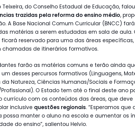
o Teixeira, do Conselho Estadual de Educação, falou
ncias trazidas pela reforma do ensino médio
, pro
ão. A Base Nacional Comum Curricular (BNCC) fará
das matérias a serem estudadas em sala de aula.
 ficará reservado para uma das áreas específicas,
chamadas de itinerários formativos.
dantes farão as matérias comuns e terão ainda qu
r um desses percursos formativos (Linguagens, Mat
s da Natureza, Ciências Humanas/Sociais e Forma
Profissional). O Estado tem até o final deste ano p
o currículo com os conteúdos das áreas, que deve
lar inclusive
questões regionais
. “Esperamos que 
a possa manter o aluno na escola e aumentar os í
dade do ensino”, salientou Helvio.