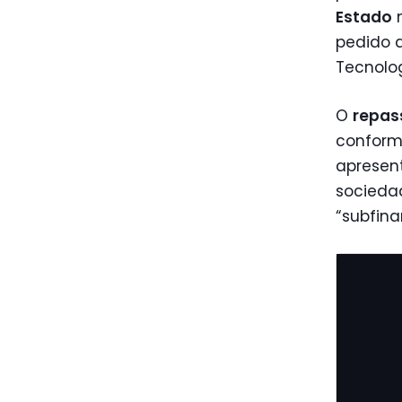
Estado
n
pedido 
Tecnolog
O
repas
conform
apresen
sociedad
“subfina