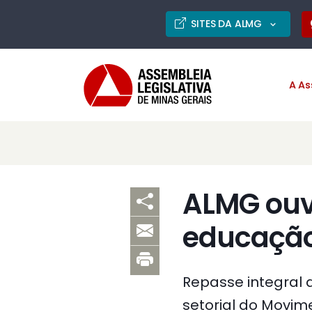
SITES DA ALMG
A As
ALMG ouv
educaçã
Repasse integral 
setorial do Movim