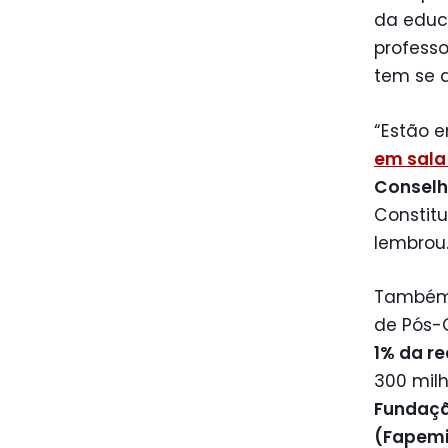
da educa
professo
tem se a
“Estão 
em sala
Conselh
Constit
lembrou
Também 
de Pós-
1% da re
300 mil
Fundaçã
(Fapem