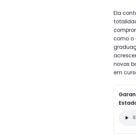
Ela con
totalida
comprom
como o
graduaç
acresce
novas b
em curs
Garant
Estado