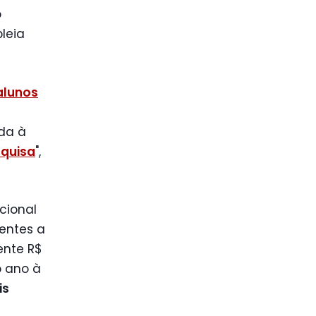
o
leia
alunos
da à
squisa
",
cional
entes a
nte R$
o ano à
is