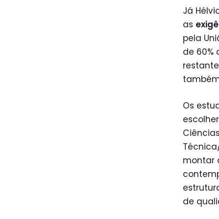
Já Hélvi
as
exigê
pela Uni
de 60% 
restante
também 
Os estu
escolhe
Ciência
Técnica/
montar 
contemp
estrutur
de quali