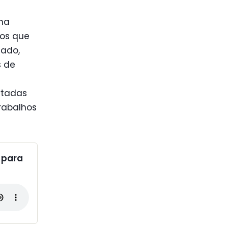
 na
tos que
ado,
s de
rtadas
rabalhos
 para