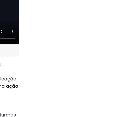
s
licação
uma
ação
 turmas