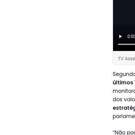
TV Ass
Segundo 
últimos 
monitor
dos valo
estraté
parlame
“Não po