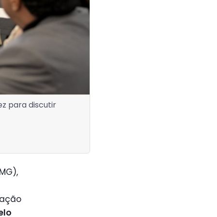
 para discutir
LMG),
a
cação
elo