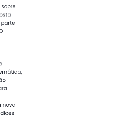
 sobre
posta
 parte
 O
e
emática,
ção
ara
a nova
ndices