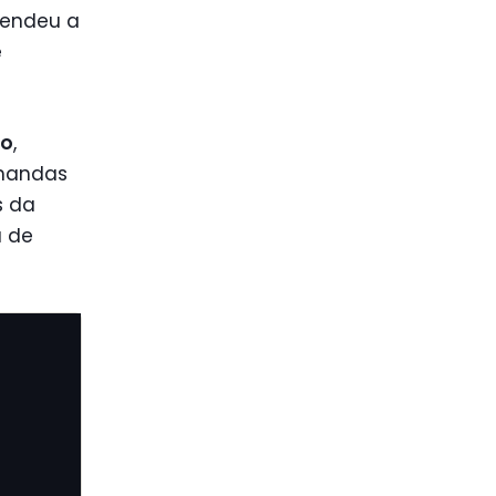
tendeu a
e
ão
,
emandas
s da
a de