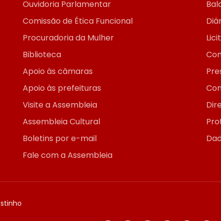
Ouvidoria Parlamentar
Bal
Comissão de Ética Funcional
Diár
Procuradoria da Mulher
Lic
Biblioteca
Con
Apoio às câmaras
Pre
Apoio às prefeituras
Con
Visite a Assembleia
Dir
Assembleia Cultural
Pro
Boletins por e-mail
Dad
Fale com a Assembleia
ostinho