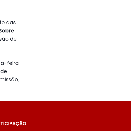
to das
 Sobre
ssão de
ta-feira
 de
omissão,
TICIPAÇÃO