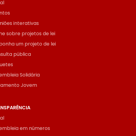
ial
ntos
niões interativas
ne sobre projetos de lei
ponha um projeto de lei
sulta pública
uetes
embleia Solidária
lamento Jovem
NSPARÊNCIA
ial
embleia em números