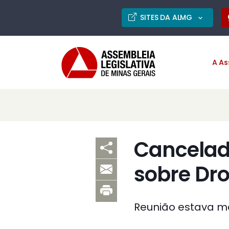
SITES DA ALMG
A As
Cancelad
sobre Dr
Reunião estava ma