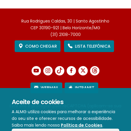
Rua Rodrigues Caldas, 30 | Santo Agostinho
CEP 30190-921 | Belo Horizonte/MG
(31) 2108-7000
COMO CHEGAR
LISTA TELEFÔNICA
WEBMAIL
INTRANET
Aceite de cookies
Este site é protegido pelo reCAPTCHA (aplicam-se sua
A ALMG utiliza cookies para melhorar a experiência
Política de Privacidade
e
Termos de Serviço
).
do seu site e oferecer recursos de acessibilidade.
Saiba mais lendo nossa
Política de Cookies
.
Termos de Uso e Política de Privacidade