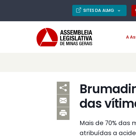
SITES DA ALMG
A As
Brumadin
das vítim
Mais de 70% das 
atribuídas a acid