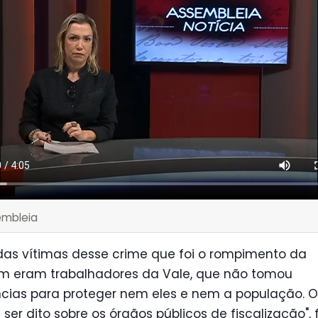
embleia
das vítimas desse crime que foi o rompimento da
m eram trabalhadores da Vale, que não tomou
ncias para proteger nem eles e nem a população.
ser dito sobre os órgãos públicos de fiscalização", f