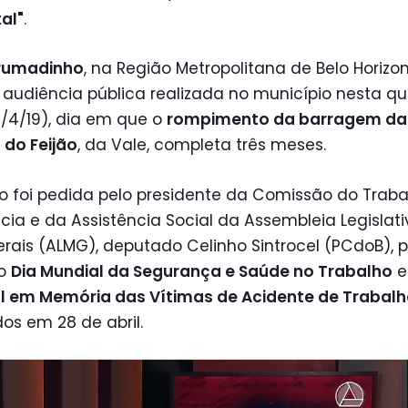
al"
.
rumadinho
, na Região Metropolitana de Belo Horizon
audiência pública realizada no município nesta qu
5/4/19), dia em que o
rompimento da barragem da
 do Feijão
, da Vale, completa três meses.
o foi pedida pelo presidente da Comissão do Traba
cia e da Assistência Social da Assembleia Legislat
rais (ALMG), deputado Celinho Sintrocel (PCdoB), 
 o
Dia Mundial da Segurança e Saúde no Trabalho
e
l em Memória das Vítimas de Acidente de Trabal
os em 28 de abril.