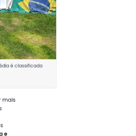
dia é classificada
r mais
s
es
a e