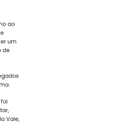
imo ao
se
ter um
o de
regados
ama.
foi
tar,
a Vale,