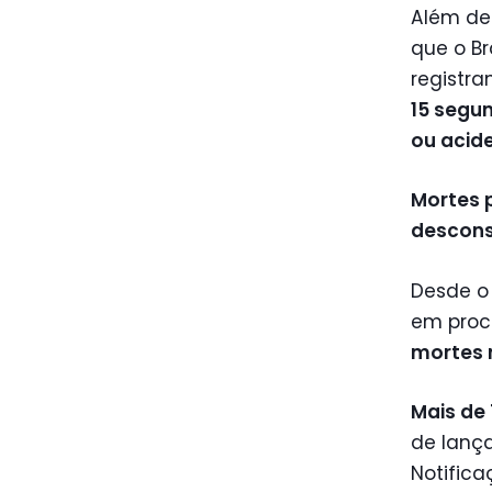
Além de 
que o Br
registra
15 segu
ou acid
Mortes 
descons
Desde o
em proc
mortes 
Mais de
de lanç
Notific