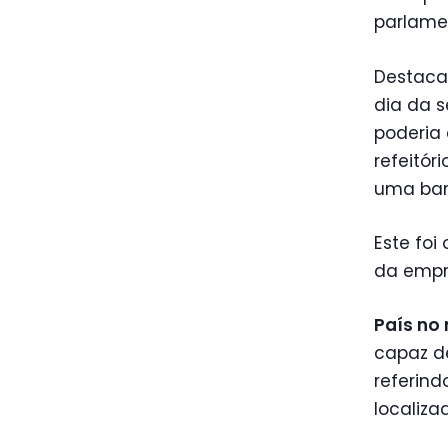
parlame
Destaca
dia da 
poderia
refeitór
uma bar
Este foi
da empr
País no 
capaz de
referin
localiza