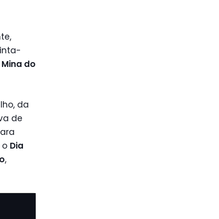
te,
inta-
 Mina do
lho, da
iva de
para
 o
Dia
ho
,