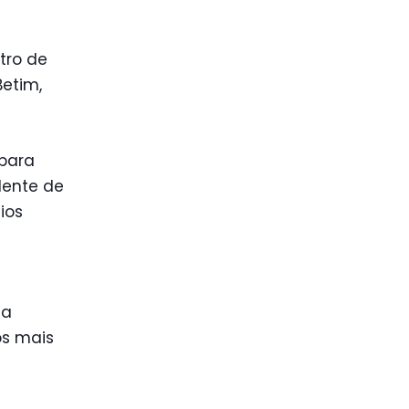
tro de
Betim,
 para
dente de
ios
 a
os mais