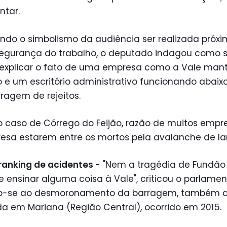
ntar.
ndo o simbolismo da audiência ser realizada próx
segurança do trabalho, o deputado indagou como 
 explicar o fato de uma empresa como a Vale man
io e um escritório administrativo funcionando abaix
ragem de rejeitos.
 o caso de Córrego do Feijão, razão de muitos emp
esa estarem entre os mortos pela avalanche de l
ranking de acidentes -
"Nem a tragédia de Fundão 
 ensinar alguma coisa à Vale", criticou o parlamen
do-se ao desmoronamento da barragem, também d
da em Mariana (Região Central), ocorrido em 2015.