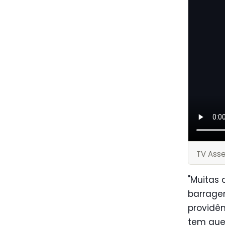
TV Ass
"Muitas 
barrage
providê
tem que 