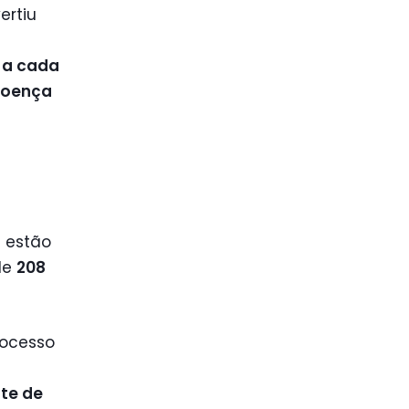
ertiu
,
a cada
doença
 estão
de
208
ocesso
te de