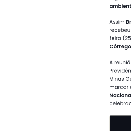
ambient
Assim
B
recebeu 
feira (2
Córrego
A reuniã
Previdên
Minas Ge
marcar
Naciona
celebrad