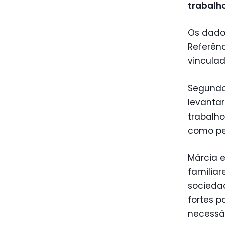
trabalh
Os dado
Referênc
vinculad
Segundo 
levanta
trabalho
como pe
Márcia 
familiar
sociedad
fortes p
necessár