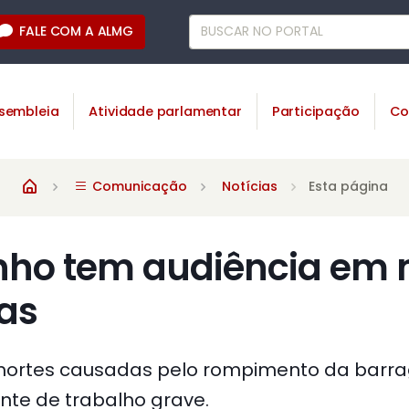
FALE COM A ALMG
sembleia
Atividade parlamentar
Participação
Co
Comunicação
Notícias
Esta página
ho tem audiência em
as
mortes causadas pelo rompimento da barr
ente de trabalho grave.