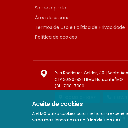
Sobre o portal
Área do usuário
Termos de Uso e Política de Privacidade
Política de cookies
Rua Rodrigues Caldas, 30 | Santo Ag
CEP 30190-921 | Belo Horizonte/MG
(31) 2108-7000
COMO CHEGAR
LISTA 
Aceite de cookies
A ALMG utiliza cookies para melhorar a experiênc
Este site é prote
Saiba mais lendo nossa
Política de Cookies
.