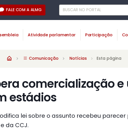
FALE COM A ALMG
sembleia
Atividade parlamentar
Participação
Co
Comunicação
Notícias
Esta página
ibera comercialização e
m estádios
difica lei sobre o assunto recebeu parecer
de da CCJ.