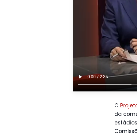
O
Projet
da come
estádios
Comissã