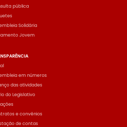
sulta pública
uetes
embleia Solidária
lamento Jovem
NSPARÊNCIA
ial
embleia em números
anço das atividades
io do Legislativo
itações
tratos e convênios
stação de contas