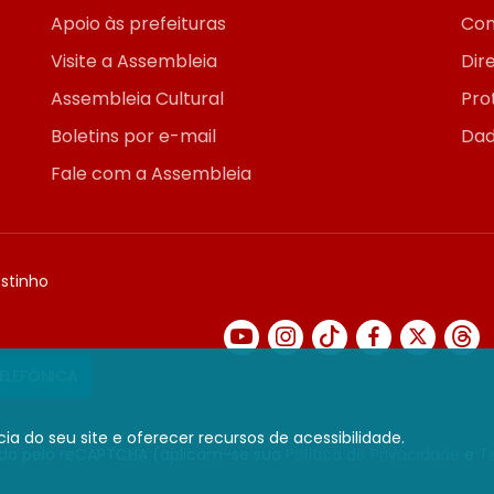
Apoio às prefeituras
Con
Visite a Assembleia
Dir
Assembleia Cultural
Pro
Boletins por e-mail
Dad
Fale com a Assembleia
ostinho
TELEFÔNICA
ia do seu site e oferecer recursos de acessibilidade.
gido pelo reCAPTCHA (aplicam-se sua
Política de Privacidade
e
T