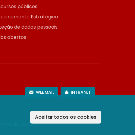
cursos públicos
ecionamento Estratégico
teção de dados pessoais
os abertos
WEBMAIL
INTRANET
Aceitar todos os cookies
ermos de Serviço
).