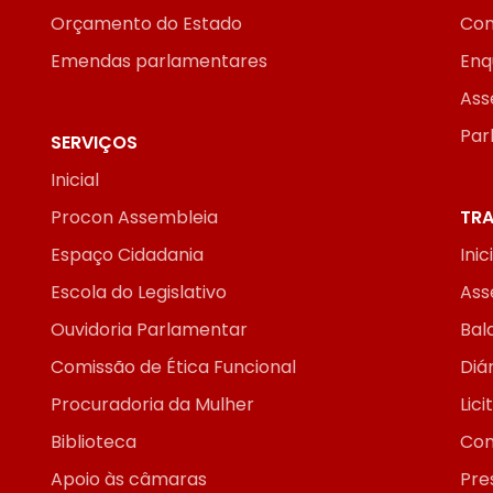
Orçamento do Estado
Con
Emendas parlamentares
Enq
Ass
Par
SERVIÇOS
Inicial
Procon Assembleia
TRA
Espaço Cidadania
Inic
Escola do Legislativo
Ass
Ouvidoria Parlamentar
Bal
Comissão de Ética Funcional
Diár
Procuradoria da Mulher
Lic
Biblioteca
Con
Apoio às câmaras
Pre