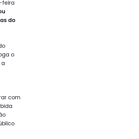
-feira
ou
ras do
do
voga o
 a
orar com
ebida
rão
úblico