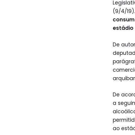
Legislat
(9/4/19
consumo
estádio 
De auto
deputado
parágraf
comerci
arquiba
De acord
a segui
alcoólic
permitid
ao estád