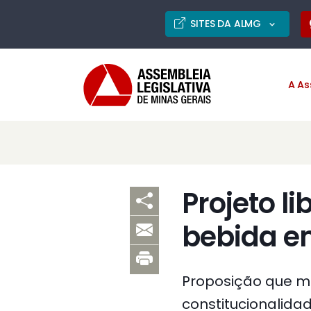
SITES DA ALMG
A As
Projeto l
bebida e
Proposição que mo
constitucionalida