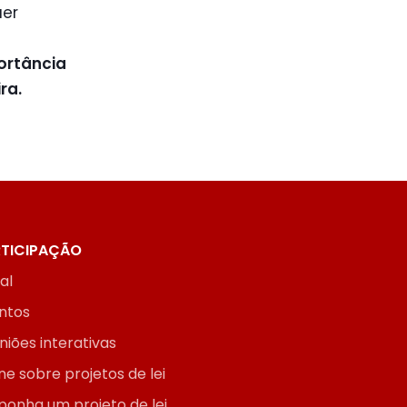
uer
ortância
ra.
TICIPAÇÃO
ial
ntos
niões interativas
ne sobre projetos de lei
ponha um projeto de lei