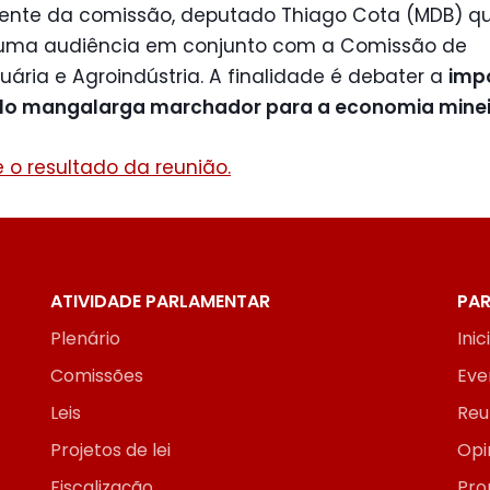
dente da comissão, deputado Thiago Cota (MDB) q
r uma audiência em conjunto com a Comissão de
ária e Agroindústria. A finalidade é debater a
imp
lo mangalarga marchador para a economia minei
 o resultado da reunião.
ATIVIDADE PARLAMENTAR
PAR
Plenário
Inic
Comissões
Eve
Leis
Reu
Projetos de lei
Opi
Fiscalização
Pro