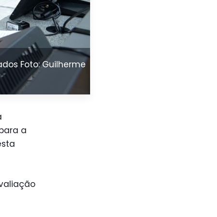
ados Foto: Guilherme
a
 para a
esta
valiação