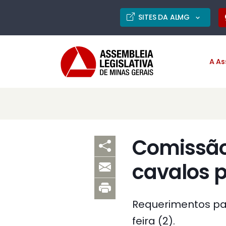
SITES DA ALMG
A As
Comissão
cavalos 
Requerimentos pa
feira (2).