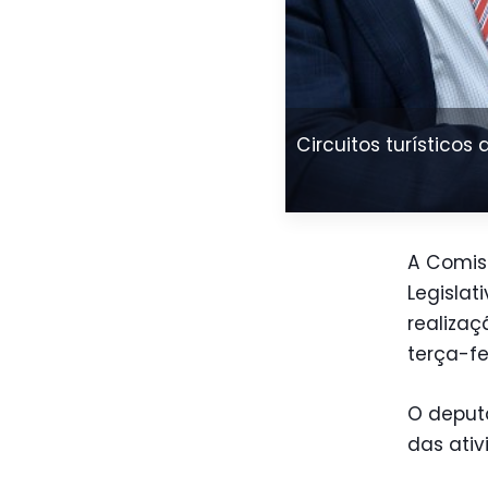
Circuitos turístico
A Comis
Legislat
realizaç
terça-fe
O deputa
das ati