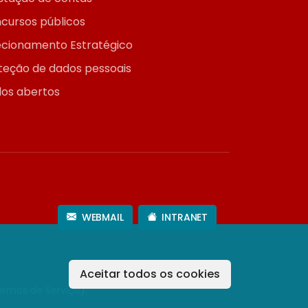
cursos públicos
ecionamento Estratégico
teção de dados pessoais
os abertos
WEBMAIL
INTRANET
Aceitar todos os cookies
ermos de Serviço
).