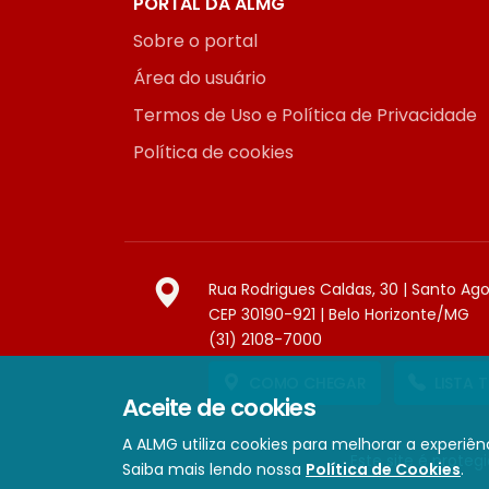
PORTAL DA ALMG
Sobre o portal
Área do usuário
Termos de Uso e Política de Privacidade
Política de cookies
Rua Rodrigues Caldas, 30 | Santo Ag
CEP 30190-921 | Belo Horizonte/MG
(31) 2108-7000
COMO CHEGAR
LISTA 
Aceite de cookies
A ALMG utiliza cookies para melhorar a experiênc
Este site é prote
Saiba mais lendo nossa
Política de Cookies
.