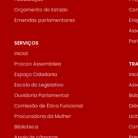
Orçamento do Estado
Con
Emendas parlamentares
Enq
Ass
Par
SERVIÇOS
Inicial
Procon Assembleia
TRA
Espaço Cidadania
Inic
Escola do Legislativo
Ass
Ouvidoria Parlamentar
Bal
Comissão de Ética Funcional
Diár
Procuradoria da Mulher
Lic
Biblioteca
Con
Apoio às câmaras
Pre