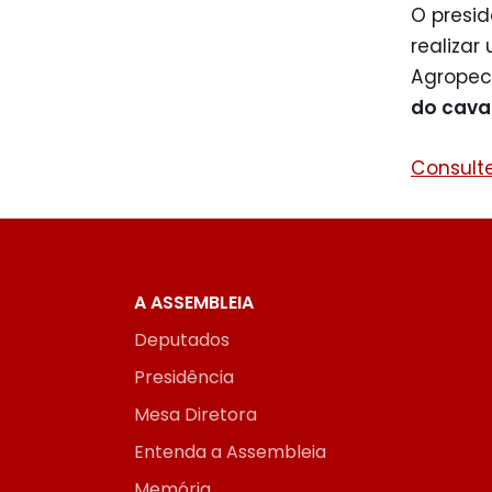
O presi
realiza
Agropecu
do cava
Consulte
A ASSEMBLEIA
Deputados
Presidência
Mesa Diretora
Entenda a Assembleia
Memória