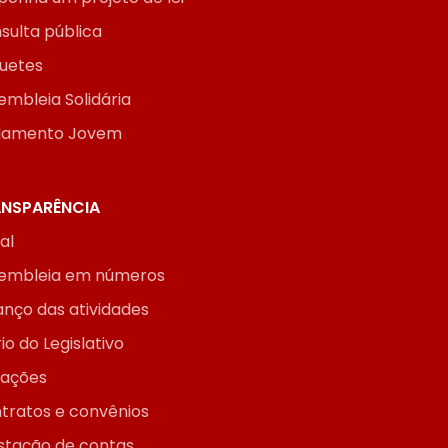
sulta pública
uetes
embleia Solidária
lamento Jovem
NSPARÊNCIA
ial
embleia em números
anço das atividades
io do Legislativo
itações
tratos e convênios
stação de contas