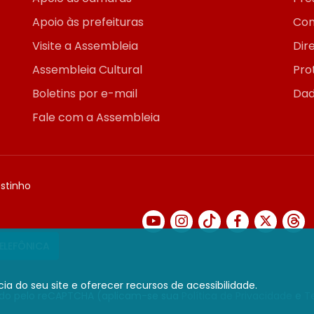
Apoio às prefeituras
Con
Visite a Assembleia
Dir
Assembleia Cultural
Pro
Boletins por e-mail
Dad
Fale com a Assembleia
ostinho
TELEFÔNICA
ia do seu site e oferecer recursos de acessibilidade.
gido pelo reCAPTCHA (aplicam-se sua
Política de Privacidade
e
T