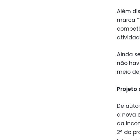
Além dis
marca “T
competên
atividad
Ainda se
não hav
meio de
Projeto 
De autor
a nova 
da Incon
2° do pr