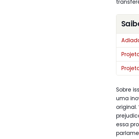
transfe
Saib
Adiada
Projet
Projet
Sobre is
uma ino
original
prejudic
essa pro
parlame