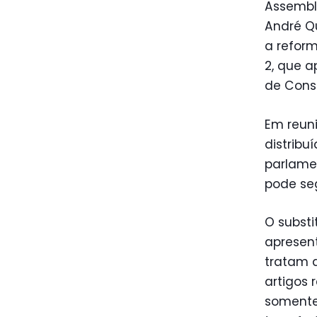
Assemble
André Qu
a reform
2, que a
de Const
Em reuni
distribu
parlame
pode seg
O substi
apresen
tratam d
artigos 
somente 