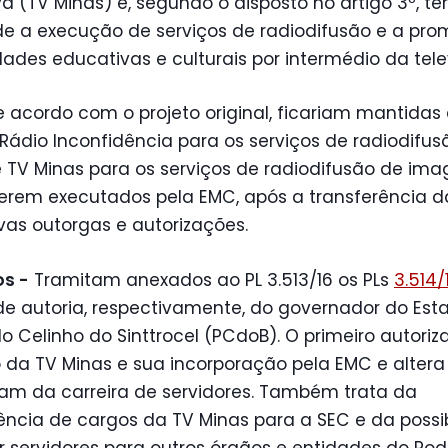
a (TV Minas) e, segundo o disposto no artigo 3º, ter
ade a execução de serviços de radiodifusão e a pr
dades educativas e culturais por intermédio da tele
 acordo com o projeto original, ficariam mantidas
ádio Inconfidência para os serviços de radiodifus
 TV Minas para os serviços de radiodifusão de ima
serem executados pela EMC, após a transferência d
vas outorgas e autorizações.
s -
Tramitam anexados ao PL 3.513/16 os PLs
3.514/
 de autoria, respectivamente, do governador do Est
 Celinho do Sinttrocel (PCdoB). O primeiro autoriz
 da TV Minas e sua incorporação pela EMC e alter
tam da carreira de servidores. Também trata da
ência de cargos da TV Minas para a SEC e da possi
 servidores para outros órgãos e entidades do Pod