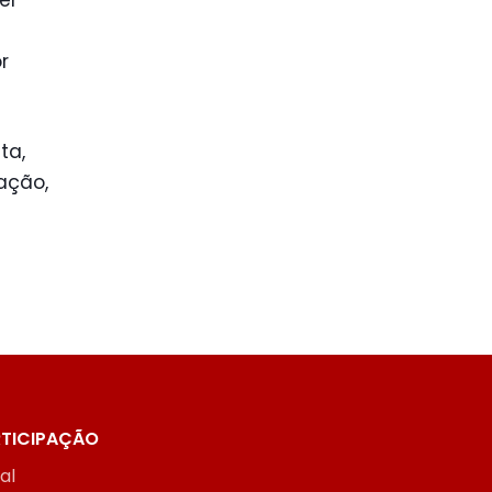
r
ta,
ação,
TICIPAÇÃO
ial