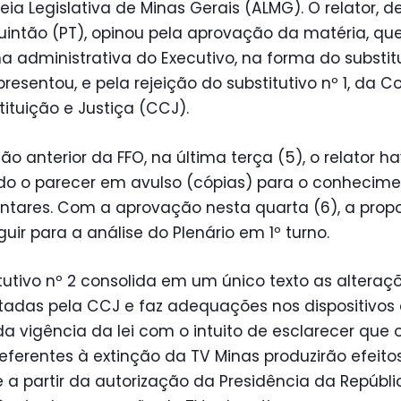
ia Legislativa de Minas Gerais (ALMG). O relator, 
intão (PT), opinou pela aprovação da matéria, que
a administrativa do Executivo, na forma do substit
presentou, e pela rejeição do substitutivo nº 1, da 
ituição e Justiça (CCJ).
ão anterior da FFO, na última terça (5), o relator ha
ído o parecer em avulso (cópias) para o conhecim
ntares. Com a aprovação nesta quarta (6), a propo
uir para a análise do Plenário em 1º turno.
tutivo nº 2 consolida em um único texto as alteraç
tadas pela CCJ e faz adequações nos dispositivos
a vigência da lei com o intuito de esclarecer que 
referentes à extinção da TV Minas produzirão efeito
a partir da autorização da Presidência da Repúbli