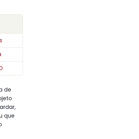
s
a
O
a de
ojeto
ardar,
ou que
o