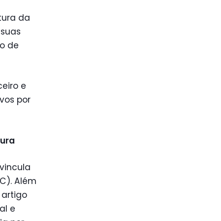
tura da
 suas
ão de
eiro e
vos por
tura
vincula
C). Além
 artigo
al e