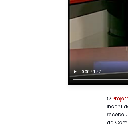
O
Projet
Inconfi
recebeu 
da Comi