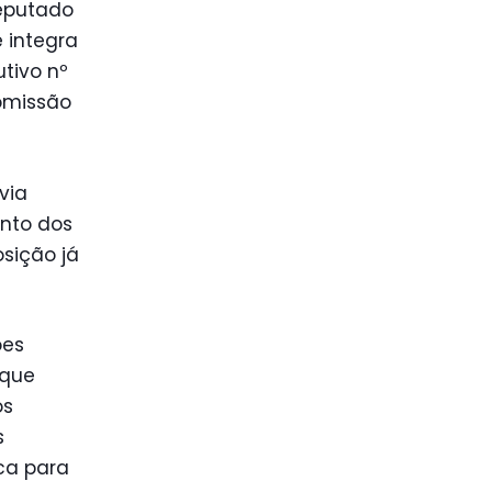
deputado
 integra
utivo nº
Comissão
via
ento dos
sição já
ões
 que
os
s
ca para