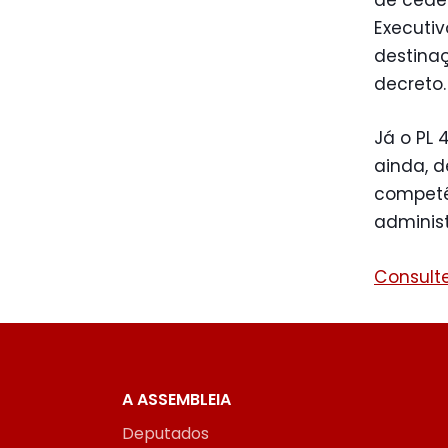
Executiv
destinaç
decreto.
Já o PL 
ainda, d
competên
administ
Consulte
A ASSEMBLEIA
Deputados