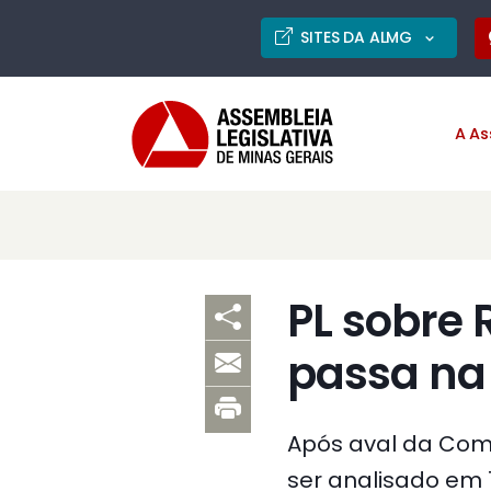
SITES DA ALMG
A As
PL sobre 
passa na
Após aval da Comis
ser analisado em 1