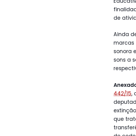
Educativ
finalid
de ativi
Ainda de
marcas R
sonora e
sons a 
respecti
Anexado
442/15
,
deputado
extinção
que tra
transfer
de ceder