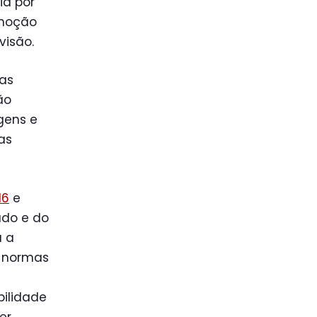
ia por
omoção
visão.
 as
ão
gens e
as
16
e
ado e do
a a
a normas
bilidade
er