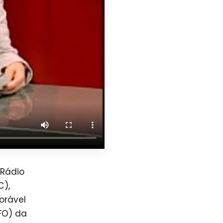
 Rádio
C),
orável
FO) da