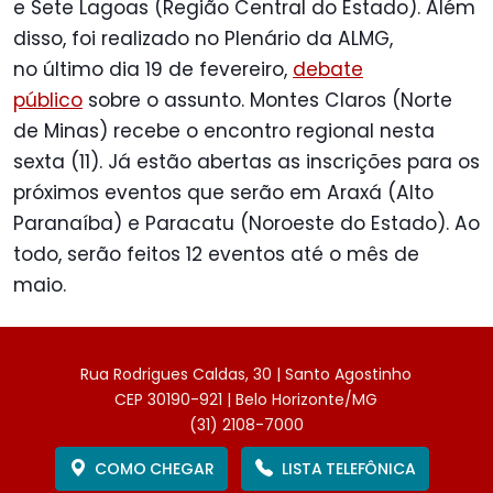
e Sete Lagoas (Região Central do Estado). Além
disso, foi realizado no Plenário da ALMG,
no último dia 19 de fevereiro,
debate
público
sobre o assunto. Montes Claros (Norte
de Minas) recebe o encontro regional nesta
sexta (11). Já estão abertas as inscrições para os
próximos eventos que serão em Araxá (Alto
Paranaíba) e Paracatu (Noroeste do Estado). Ao
todo, serão feitos 12 eventos até o mês de
maio.
Rua Rodrigues Caldas, 30 | Santo Agostinho
CEP 30190-921 | Belo Horizonte/MG
(31) 2108-7000
COMO CHEGAR
LISTA TELEFÔNICA