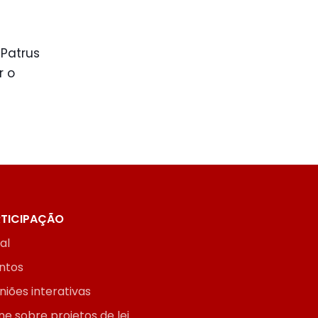
 Patrus
r o
TICIPAÇÃO
ial
ntos
niões interativas
ne sobre projetos de lei