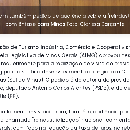
m também pedido de audiência sobre a "reindustri
com ênfase para Minas Foto: Clarissa Barçante
são de Turismo, Indústria, Comércio e Cooperativi
ia Legislativa de Minas Gerais (ALMG) aprovou nes
) requerimento para a realização de visita ao presi
para discutir o desenvolvimento da região do Cir
s (Sul de Minas). O pedido é de autoria do presid
o, deputado Antônio Carlos Arantes (PSDB), e do 
tiê (PP).
 parlamentares solicitaram, também, audiência par
a chamada "reindustrialização" nacional, com ênf
erais, com foco na redução da taxa de juros, na r