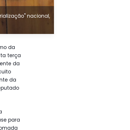
alização" nacional,
smo da
ta terça
dente da
cuito
ente da
deputado
a
ase para
etomada