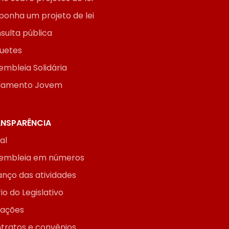
ponha um projeto de lei
sulta pública
uetes
embleia Solidária
lamento Jovem
NSPARÊNCIA
ial
embleia em números
anço das atividades
io do Legislativo
itações
tratos e convênios