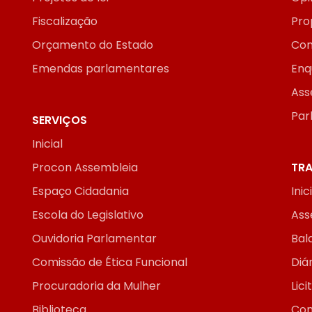
Fiscalização
Pro
Orçamento do Estado
Con
Emendas parlamentares
Enq
Ass
Par
SERVIÇOS
Inicial
Procon Assembleia
TRA
Espaço Cidadania
Inic
Escola do Legislativo
Ass
Ouvidoria Parlamentar
Bal
Comissão de Ética Funcional
Diár
Procuradoria da Mulher
Lic
Biblioteca
Con