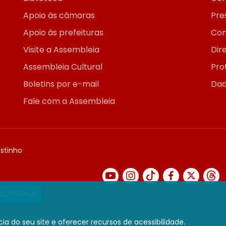
Apoio às câmaras
Pre
Apoio às prefeituras
Con
Visite a Assembleia
Dir
Assembleia Cultural
Pro
Boletins por e-mail
Dad
Fale com a Assembleia
ostinho
TELEFÔNICA
ia do seu site e oferecer recursos de acessibilidade.