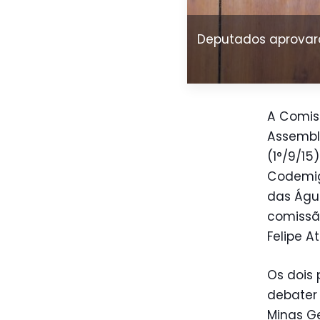
Deputados aprovara
A Comis
Assemble
(1°/9/15
Codemig 
das Água
comissã
Felipe At
Os dois
debater 
Minas G