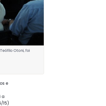
eófilo Otoni, foi
tos e
i a
5/15)