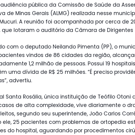
 audiência pública da Comissão de Saúde da Asse
iva de Minas Gerais (ALMG) realizada nesse municíp
 Mucuri. A reunião foi acompanhada por cerca de 2
 que lotaram o auditório da Câmara de Dirigentes L
do com o deputado Neilando Pimenta (PP), o munic
pacientes vindos de 86 cidades da região, alcanç
damente 1,2 milhão de pessoas. Possui 19 hospitais
têm uma dívida de R$ 25 milhões. “É preciso providê
s”, advertiu.
al Santa Rosália, única instituição de Teófilo Otoni 
casos de alta complexidade, vive diariamente o d
 leitos, segundo seu superintende, João Carlos Corr
 ele, 25 pacientes com problemas de ortopedia es
es do hospital, aguardando por procedimentos cirú