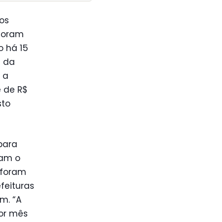
os
 foram
 há 15
e da
 a
 de R$
sto
para
ram o
 foram
efeituras
m. “A
por mês