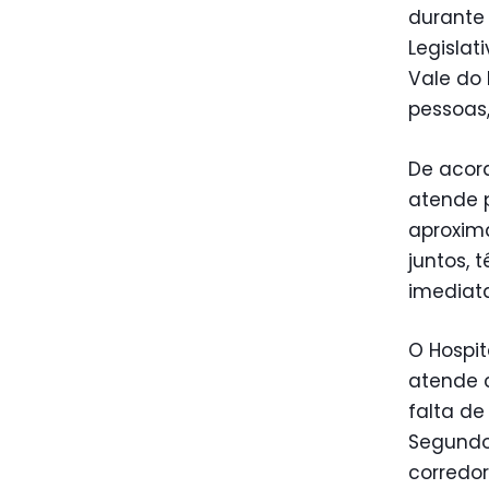
durante
Legislat
Vale do
pessoas,
De acor
atende 
aproxima
juntos, 
imediata
O Hospit
atende 
falta de
Segundo
corredor