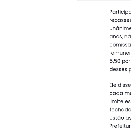
Partici
repasses
unânime
anos, nã
comissão
remuner
5,50 por
desses 
Ele diss
cada mu
limite e
fechados
estão as
Prefeitu