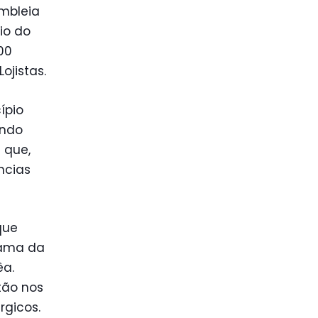
mbleia
io do
00
ojistas.
ípio
ando
 que,
ncias
que
rama da
êa.
tão nos
rgicos.