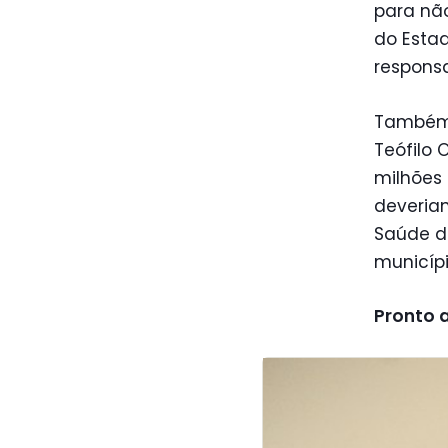
para não
do Estad
responsa
Também 
Teófilo 
milhões 
deveriam
Saúde d
municíp
Pronto 