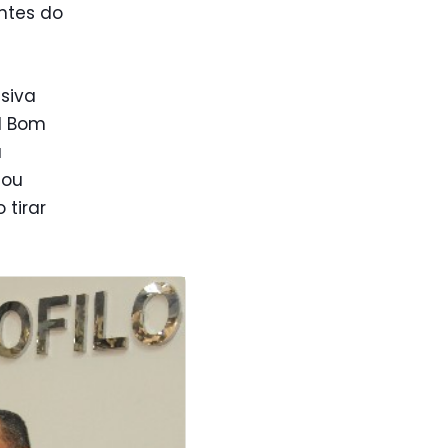
entes do
siva
al Bom
a
 ou
 tirar