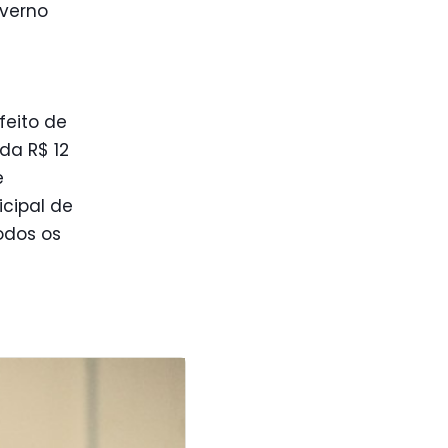
overno
feito de
rda R$ 12
e
cipal de
odos os