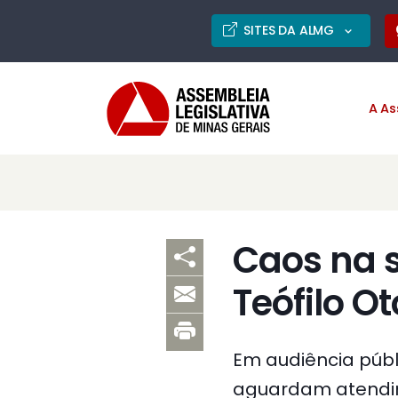
SITES DA ALMG
A As
Caos na 
Teófilo Ot
Em audiência públ
aguardam atendim