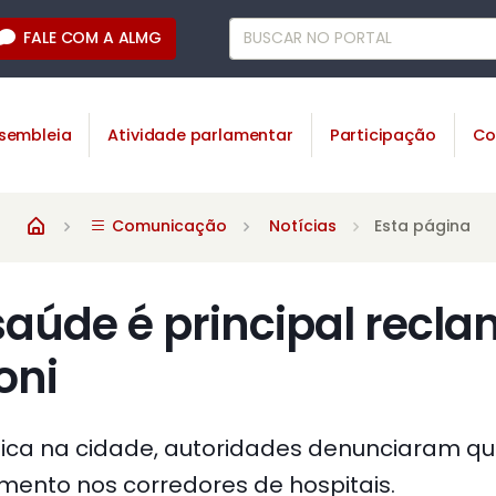
FALE COM A ALMG
sembleia
Atividade parlamentar
Participação
Co
Comunicação
Notícias
Esta página
saúde é principal recl
oni
ica na cidade, autoridades denunciaram qu
ento nos corredores de hospitais.