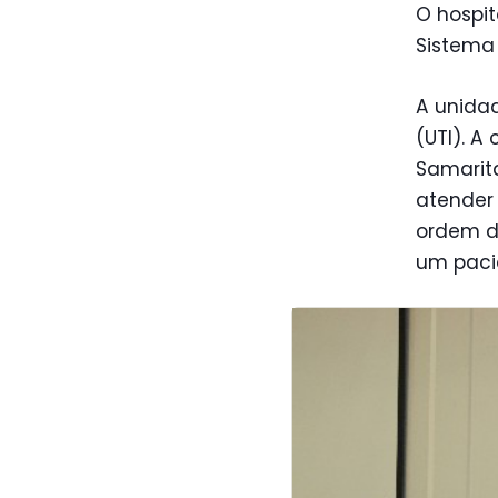
O hospit
Sistema 
A unidad
(UTI). A
Samarita
atender
ordem do
um pacie