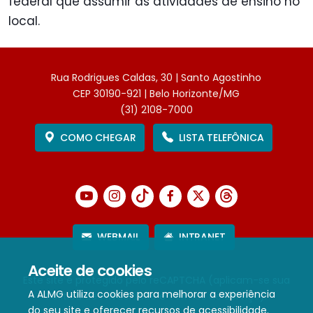
federal que assumir as atividades de ensino no
local.
Rua Rodrigues Caldas, 30 | Santo Agostinho
CEP 30190-921 | Belo Horizonte/MG
(31) 2108-7000
COMO CHEGAR
LISTA TELEFÔNICA
WEBMAIL
INTRANET
Aceite de cookies
Este site é protegido pelo reCAPTCHA (aplicam-se sua
A ALMG utiliza cookies para melhorar a experiência
Política de Privacidade
e
Termos de Serviço
).
do seu site e oferecer recursos de acessibilidade.