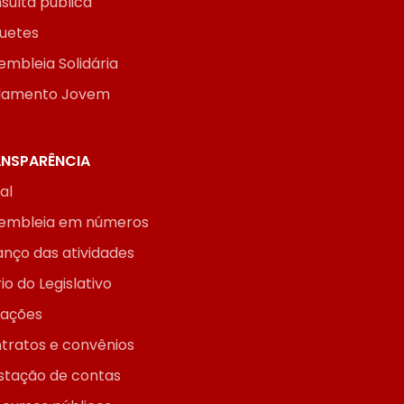
sulta pública
uetes
embleia Solidária
lamento Jovem
NSPARÊNCIA
ial
embleia em números
anço das atividades
io do Legislativo
itações
tratos e convênios
stação de contas