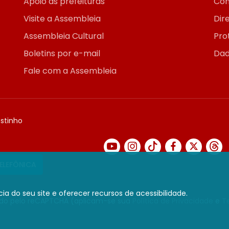
Apoio às prefeituras
Con
Visite a Assembleia
Dir
Assembleia Cultural
Pro
Boletins por e-mail
Dad
Fale com a Assembleia
ostinho
TELEFÔNICA
ia do seu site e oferecer recursos de acessibilidade.
gido pelo reCAPTCHA (aplicam-se sua
Política de Privacidade
e
T