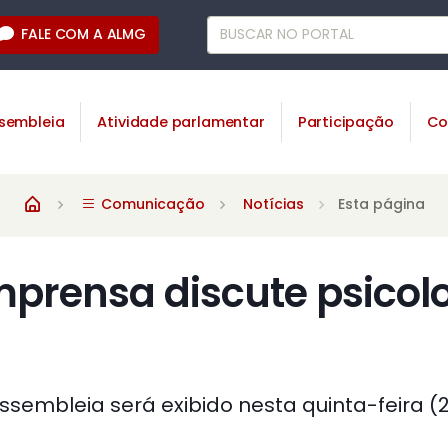
FALE COM A ALMG
sembleia
Atividade parlamentar
Participação
Co
Comunicação
Notícias
Esta página
mprensa discute psicol
sembleia será exibido nesta quinta-feira (24