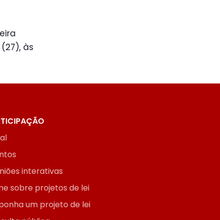
eira
(27), às
TICIPAÇÃO
ial
ntos
niões interativas
ne sobre projetos de lei
ponha um projeto de lei