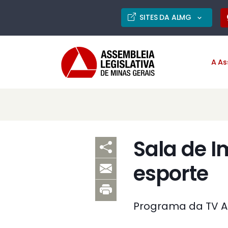
SITES DA ALMG
A As
Sala de I
esporte
Programa da TV As