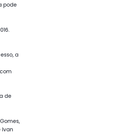
a pode
016.
esso, a
s com
la de
s Gomes,
 Ivan