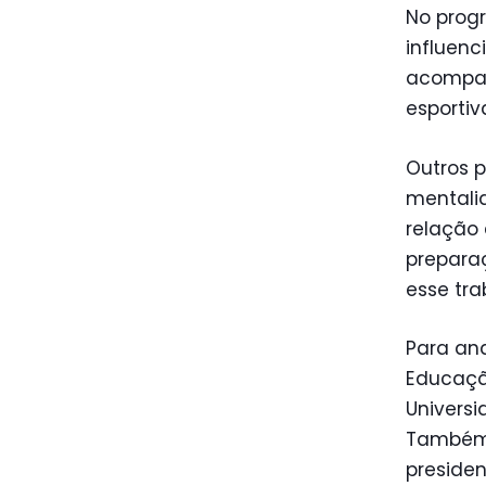
No prog
influen
acompan
esportiv
Outros p
mentali
relação 
prepara
esse tra
Para ana
Educação
Universi
Também 
presiden