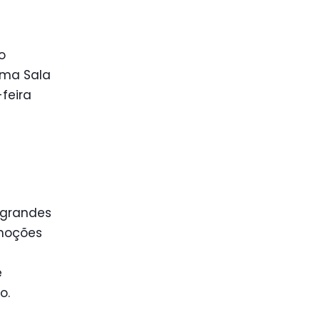
o
ama Sala
-feira
 grandes
moções
e
o.