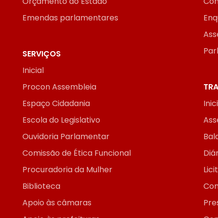
Orçamento do Estado
Con
Emendas parlamentares
Enq
Ass
Par
SERVIÇOS
Inicial
Procon Assembleia
TRA
Espaço Cidadania
Inic
Escola do Legislativo
Ass
Ouvidoria Parlamentar
Bal
Comissão de Ética Funcional
Diár
Procuradoria da Mulher
Lic
Biblioteca
Con
Apoio às câmaras
Pre