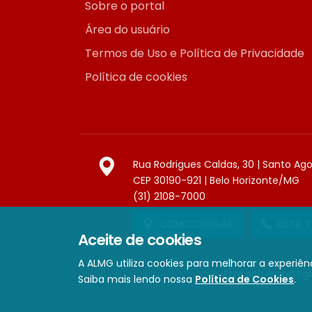
Sobre o portal
Área do usuário
Termos de Uso e Política de Privacidade
Política de cookies
Rua Rodrigues Caldas, 30 | Santo Ag
CEP 30190-921 | Belo Horizonte/MG
(31) 2108-7000
COMO CHEGAR
LISTA 
Aceite de cookies
A ALMG utiliza cookies para melhorar a experiênc
Este site é prote
Saiba mais lendo nossa
Política de Cookies
.