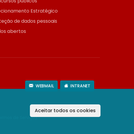
cursos públicos
ecionamento Estratégico
teção de dados pessoais
os abertos
WEBMAIL
INTRANET
Aceitar todos os cookies
ermos de Serviço
).