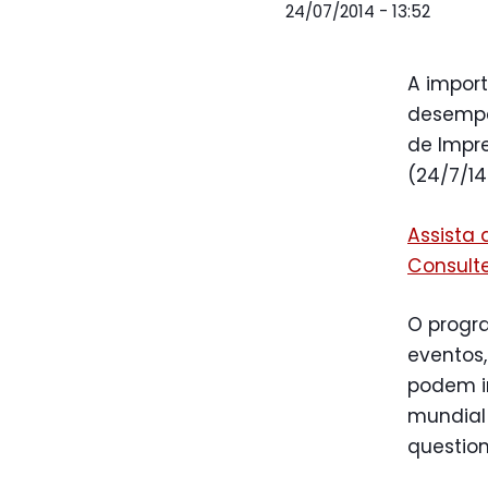
24/07/2014 - 13:52
A impor
desempe
de Impr
(24/7/14
Assista
Consult
O progr
eventos
podem in
mundial 
question