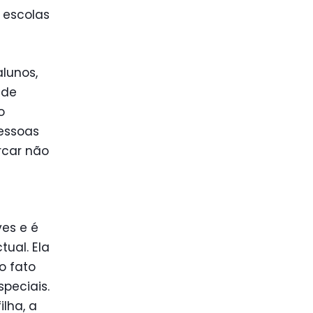
 escolas
lunos,
 de
o
pessoas
rcar não
ves e é
ual. Ela
o fato
speciais.
lha, a