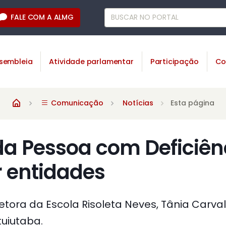
FALE COM A ALMG
sembleia
Atividade parlamentar
Participação
Co
Comunicação
Notícias
Esta página
da Pessoa com Deficiên
r entidades
etora da Escola Risoleta Neves, Tânia Carval
tuiutaba.