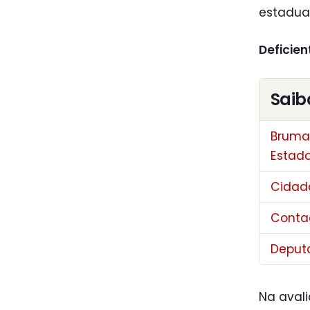
estadual
Deficie
Saib
Bruma
Estad
Cidada
Contag
Deput
Na avali