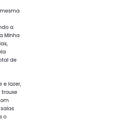
da mesma
ando a
ma Minha
as,
ela
otal de
e lazer,
 trouxe
 com
 salas
a o