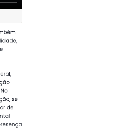
também
lidade,
 e
eral,
ação
 No
ção, se
or de
ntal
presença