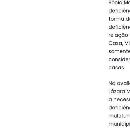
Sônia M
deficiên
forma d
deficiên
relação
Casa, Mi
somente 
conside
casas.
Na avali
Lázara M
a neces
deficiên
multifun
municíp