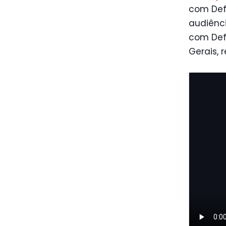
com Defi
audiênc
com Defi
Gerais, 