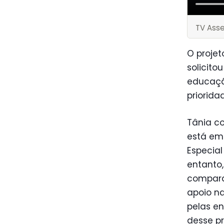
TV Ass
O projet
solicito
educação
priorida
Tânia co
está em
Especial
entanto,
compara
apoio na
pelas en
desse pr