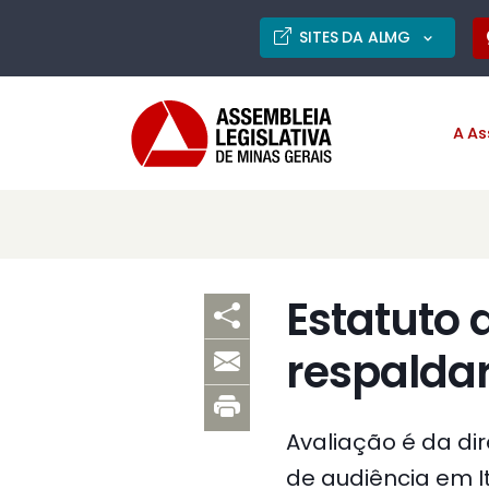
SITES DA ALMG
A As
Estatuto 
respalda
Avaliação é da dir
de audiência em I