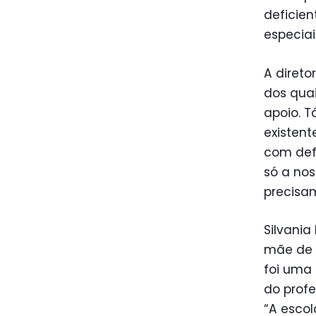
deficien
especiai
A direto
dos qua
apoio. 
existent
com defi
só a no
precisam
Silvania
mãe de u
foi uma 
do profe
“A escol