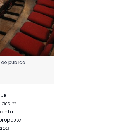
 de público
que
i assim
oleta
 proposta
ssoa