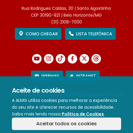
Rua Rodrigues Caldas, 30 | Santo Agostinho
CEP 30190-921 | Belo Horizonte/MG
(31) 2108-7000
COMO CHEGAR
LISTA TELEFÔNICA
WEBMAIL
INTRANET
Aceite de cookies
Este site é protegido pelo reCAPTCHA (aplicam-se sua
A ALMG utiliza cookies para melhorar a experiência
Política de Privacidade
e
Termos de Serviço
).
do seu site e oferecer recursos de acessibilidade.
Saiba mais lendo nossa
Política de Cookies
.
Termos de Uso e Política de Privacidade
Aceitar todos os cookies
Política de cookies