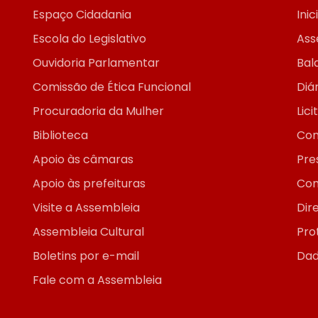
Espaço Cidadania
Inic
Escola do Legislativo
Ass
Ouvidoria Parlamentar
Bal
Comissão de Ética Funcional
Diár
Procuradoria da Mulher
Lic
Biblioteca
Con
Apoio às câmaras
Pre
Apoio às prefeituras
Con
Visite a Assembleia
Dir
Assembleia Cultural
Pro
Boletins por e-mail
Dad
Fale com a Assembleia