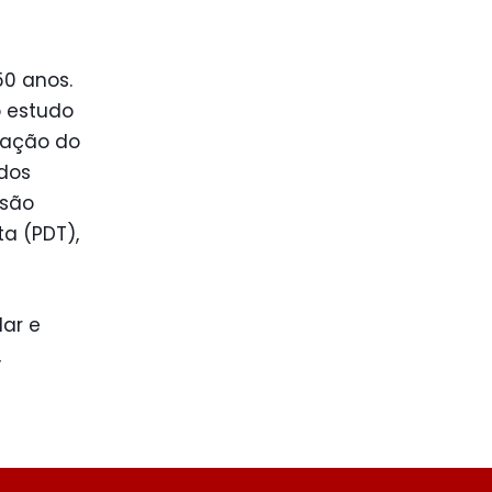
50 anos.
o estudo
ração do
 dos
 são
ta (PDT),
lar e
,
s