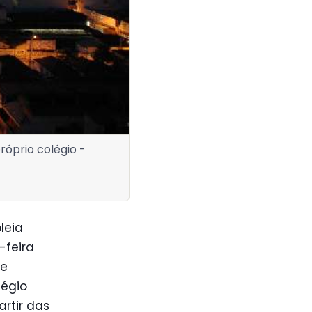
róprio colégio -
leia
-feira
de
légio
artir das