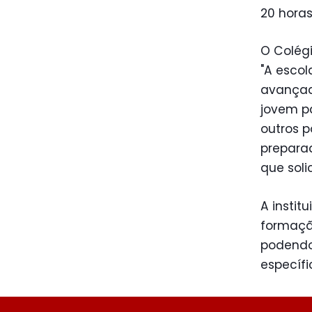
20 horas
O Colég
"A escol
avançad
jovem pa
outros 
preparad
que soli
A instit
formação
podendo
específic