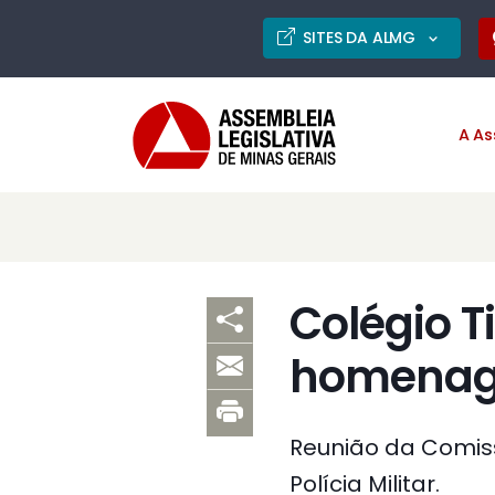
SITES DA ALMG
A As
Colégio T
homenag
Reunião da Comis
Polícia Militar.