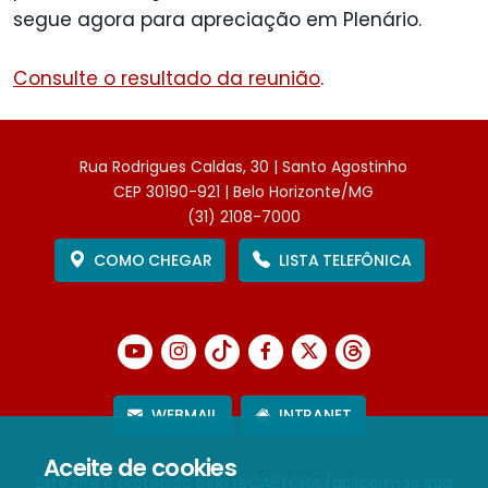
segue agora para apreciação em Plenário.
Consulte o resultado da reunião
.
Rua Rodrigues Caldas, 30 | Santo Agostinho
CEP 30190-921 | Belo Horizonte/MG
(31) 2108-7000
COMO CHEGAR
LISTA TELEFÔNICA
WEBMAIL
INTRANET
Aceite de cookies
Este site é protegido pelo reCAPTCHA (aplicam-se sua