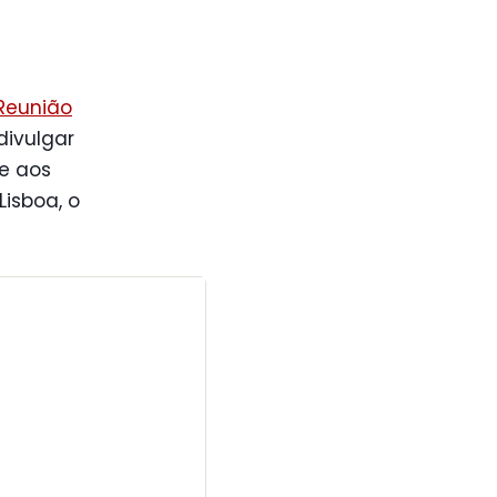
Reunião
divulgar
 e aos
Lisboa, o