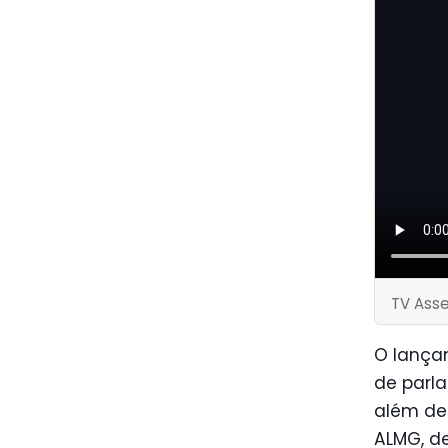
TV Ass
O lança
de parl
além de 
ALMG, de