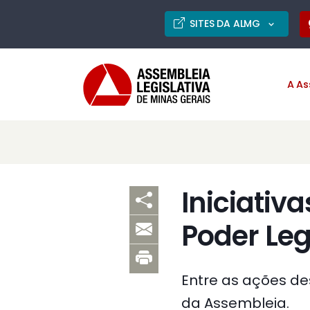
SITES DA ALMG
A As
Iniciativ
Poder Leg
Entre as ações d
da Assembleia.