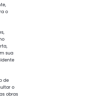
te,
ra o
s,
mo
rta,
em sua
sidente
o de
ultar o
as obras