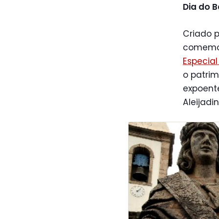
Dia do 
Criado 
comemor
Especial
o patrim
expoente
Aleijadi