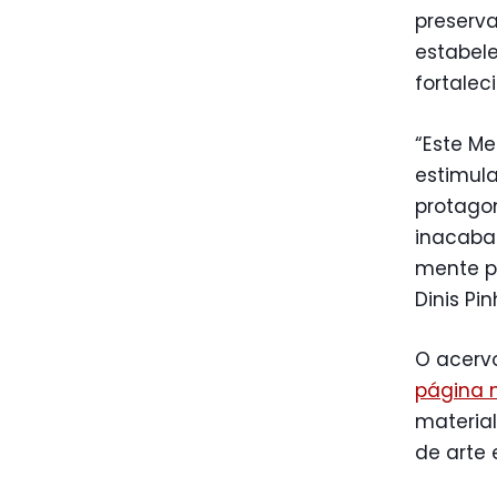
preserv
estabel
fortale
“Este Me
estimul
protagon
inacabad
mente p
Dinis Pi
O acerv
página 
material
de arte