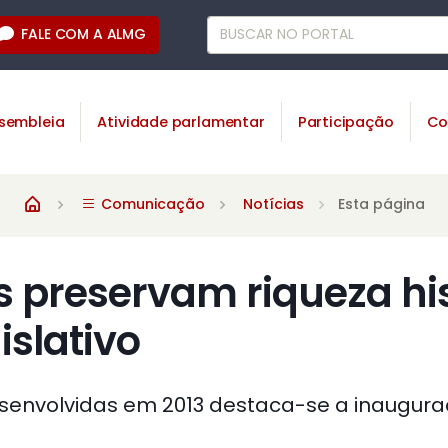
FALE COM A ALMG
sembleia
Atividade parlamentar
Participação
Co
Comunicação
Notícias
Esta página
as preservam riqueza hi
islativo
esenvolvidas em 2013 destaca-se a inaugur