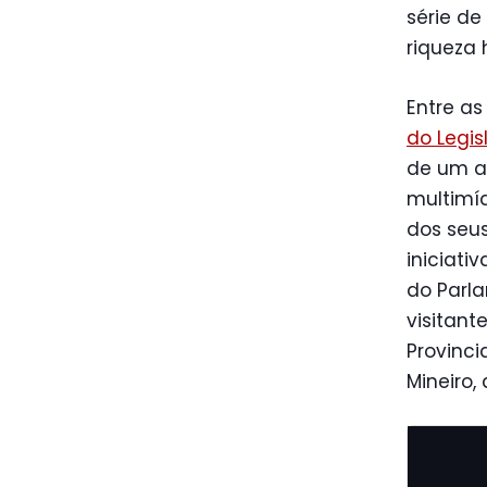
série de
riqueza h
Entre a
do Legis
de um ac
multimíd
dos seus
iniciati
do Parla
visitan
Provinci
Mineiro,