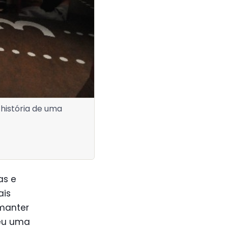
história de uma
as e
ais
manter
veu uma