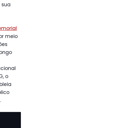
e sua
emorial
or meio
ões
longo
ucional
G, o
bleia
lico
.