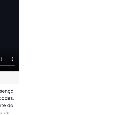
esença
dades,
nte da
ão de