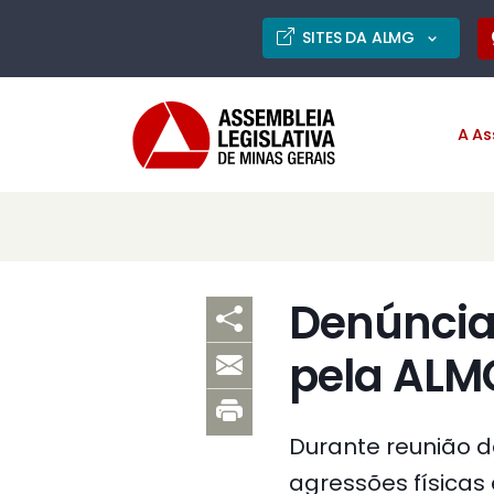
SITES DA ALMG
A As
Denúncia 
pela ALM
Durante reunião d
agressões físicas 