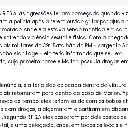
 R.F.S.A, as agressões teriam começado quando viz
m a polícia após a terem ouvido gritar por ajuda 
amorado, onde ela estava sendo mantida em cárc
e sofrendo violência sexual e física. Com a chega
iciais militares do 39º Batalhão da PM – sargento Ad
cabo Alan Lage – ela teria informado que seu ex-
o, cujo primeiro nome é Marlon, possuía drogas e
enúncia, ela teria sido colocada dentro da viatura
iciais retornaram para dentro da casa de Marlon. 
ríodo de tempo, eles teriam saído com os bolsos c
o e com drogas, a algemaram e partiram em dispar
aí, segundo R.F.S.A eles passaram por dois postos de 
tal, e uma delegacia, onde, em todos os locais e n