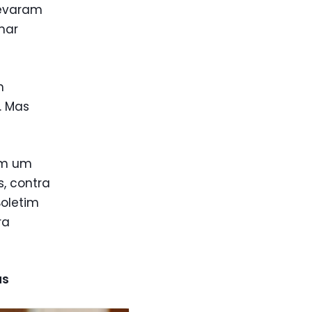
levaram
mar
m
. Mas
em um
s, contra
Boletim
ra
as