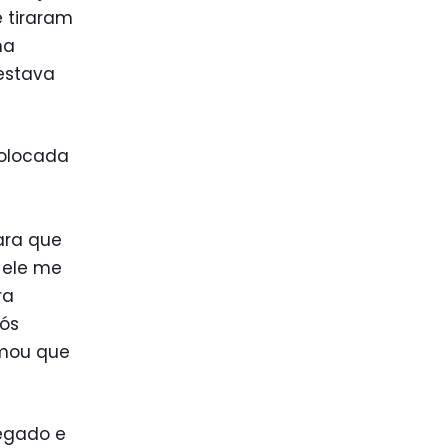
e tiraram
na
estava
colocada
para que
 ele me
ra
pós
rmou que
legado e