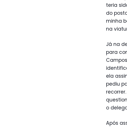
teria si
do posto
minha b
na viatu
Já na de
para con
Campos,
identifi
ela ass
pediu pa
recorrer
questio
o deleg
Após ass