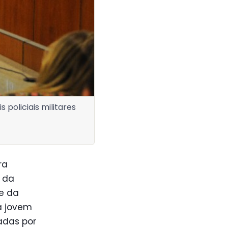
 policiais militares
ra
s da
te da
a jovem
sadas por