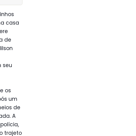
inhos
na casa
ere
da de
ilson
m seu
 e os
Após um
heios de
ada. A
polícia,
o trajeto