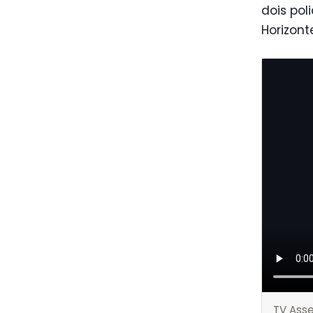
dois pol
Horizont
TV Ass