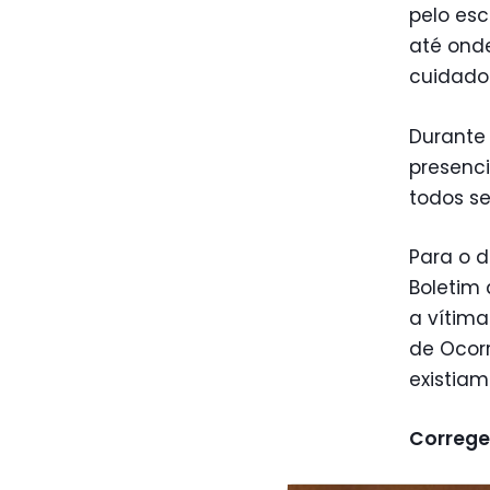
pelo esc
até ond
cuidado 
Durante 
presenci
todos s
Para o 
Boletim 
a vítima
de Ocor
existia
Correge