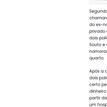
Segundo
chamara
do ex-n
privado 
dois pol
Souto e 
namorad
quarto.
Após a d
dois pol
certo pe
dinheir
partir d
um hospi