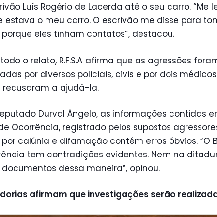
rivão Luís Rogério de Lacerda até o seu carro. “Me 
e estava o meu carro. O escrivão me disse para to
porque eles tinham contatos”, destacou.
todo o relato, R.F.S.A afirma que as agressões fora
adas por diversos policiais, civis e por dois médicos
e recusaram a ajudá-la.
deputado Durval Ângelo, as informações contidas 
de Ocorrência, registrado pelos supostos agressore
 por calúnia e difamação contém erros óbvios. “O 
rência tem contradições evidentes. Nem na ditadu
m documentos dessa maneira”, opinou.
dorias afirmam que investigações serão realizad