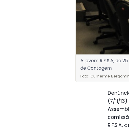
A jovem R.F.S.A, de 25
de Contagem
Foto: Guilherme Bergamin
Denúncia
(7/11/13
Assemble
comissão
R.F.S.A,