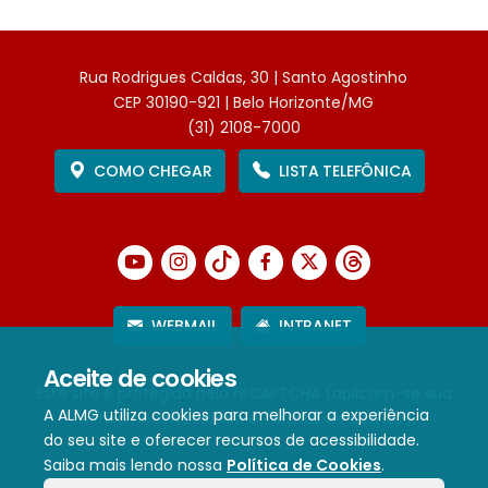
Rua Rodrigues Caldas, 30 | Santo Agostinho
CEP 30190-921 | Belo Horizonte/MG
(31) 2108-7000
COMO CHEGAR
LISTA TELEFÔNICA
WEBMAIL
INTRANET
Aceite de cookies
Este site é protegido pelo reCAPTCHA (aplicam-se sua
A ALMG utiliza cookies para melhorar a experiência
Política de Privacidade
e
Termos de Serviço
).
do seu site e oferecer recursos de acessibilidade.
Saiba mais lendo nossa
Política de Cookies
.
Termos de Uso e Política de Privacidade