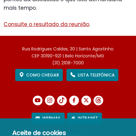
mais tempo.
Consulte o resultado da reunião
.
Rua Rodrigues Caldas, 30 | Santo Agostinho
CEP 30190-921 | Belo Horizonte/MG
(31) 2108-7000
COMO CHEGAR
LISTA TELEFÔNICA
WEBMAIL
INTRANET
Aceite de cookies