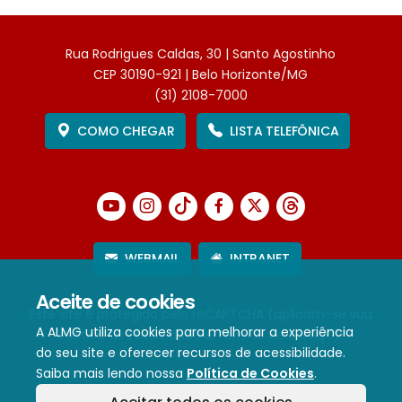
Rua Rodrigues Caldas, 30 | Santo Agostinho
CEP 30190-921 | Belo Horizonte/MG
(31) 2108-7000
COMO CHEGAR
LISTA TELEFÔNICA
WEBMAIL
INTRANET
Aceite de cookies
Este site é protegido pelo reCAPTCHA (aplicam-se sua
A ALMG utiliza cookies para melhorar a experiência
Política de Privacidade
e
Termos de Serviço
).
do seu site e oferecer recursos de acessibilidade.
Saiba mais lendo nossa
Política de Cookies
.
Termos de Uso e Política de Privacidade