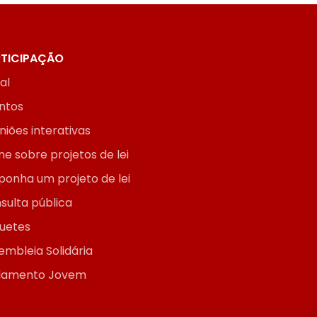
TICIPAÇÃO
ial
ntos
niões interativas
ne sobre projetos de lei
ponha um projeto de lei
sulta pública
uetes
embleia Solidária
lamento Jovem