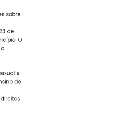
es sobre
 23 de
cípio. O
 a
sexual e
nsino de
e
direitos