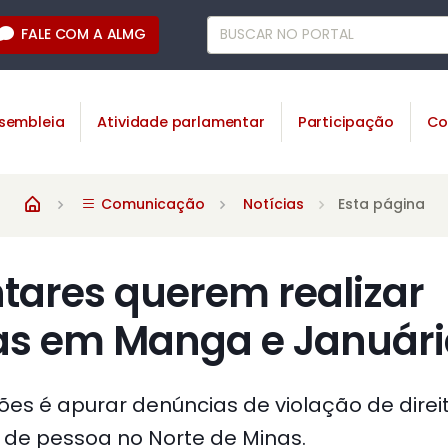
FALE COM A ALMG
sembleia
Atividade parlamentar
Participação
Co
Comunicação
Notícias
Esta página
tares querem realizar
as em Manga e Január
ões é apurar denúncias de violação de direi
de pessoa no Norte de Minas.