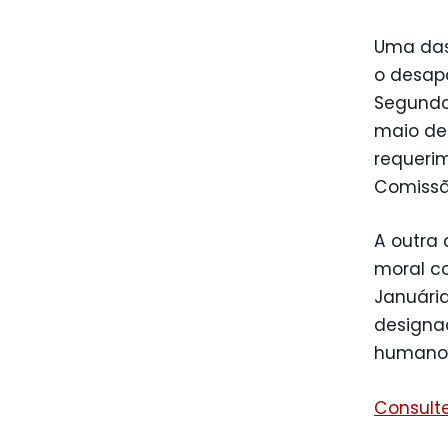
Uma das 
o desap
Segundo 
maio de
requeri
Comissã
A outra 
moral co
Januária
designad
humano
Consulte