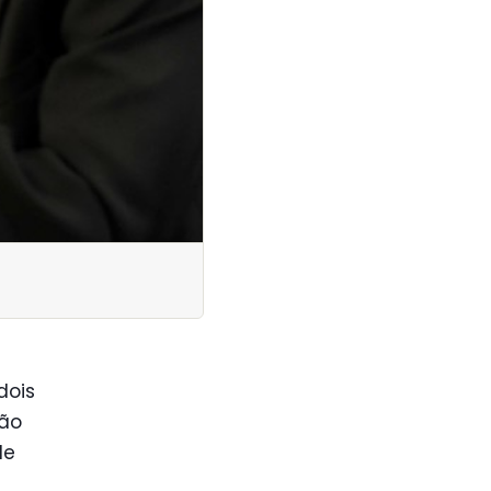
dois
ião
de