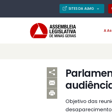
SITES DA ALMG
A As
Parlamen
audiênci
Objetivo das reuni
desaparecimento 