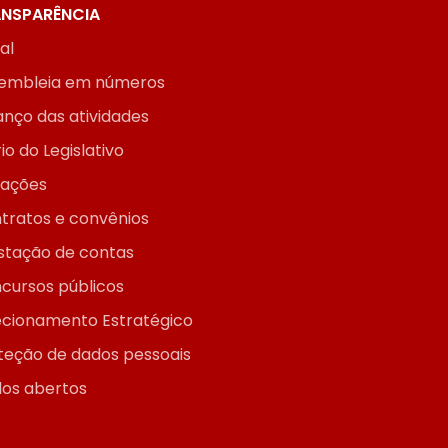
NSPARÊNCIA
ial
embleia em números
anço das atividades
io do Legislativo
itações
tratos e convênios
stação de contas
cursos públicos
ecionamento Estratégico
teção de dados pessoais
os abertos