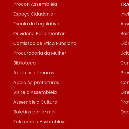
Procon Assembleia
TRA
Espaço Cidadania
Inic
Escola do Legislativo
Ass
Ouvidoria Parlamentar
Bal
Comissão de Ética Funcional
Diár
Procuradoria da Mulher
Lic
Biblioteca
Con
Apoio às câmaras
Pre
Apoio às prefeituras
Con
Visite a Assembleia
Dir
Assembleia Cultural
Pro
Boletins por e-mail
Dad
Fale com a Assembleia