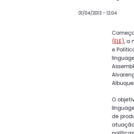
01/04/2013 - 12:04
Começa 
(ELE)
, a
e Políti
linguage
Assemble
Alvaren
Albuquer
O objeti
linguage
de produ
atuação 
política