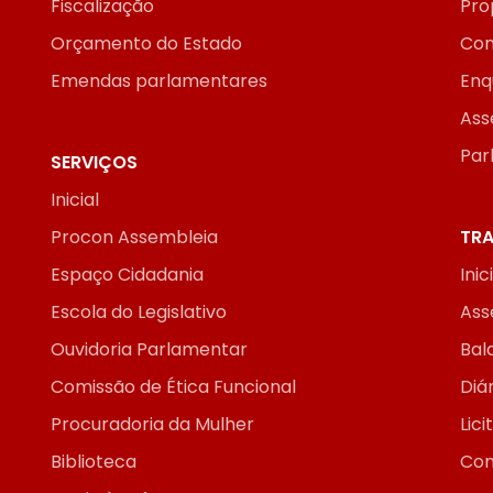
Fiscalização
Pro
Orçamento do Estado
Con
Emendas parlamentares
Enq
Ass
Par
SERVIÇOS
Inicial
Procon Assembleia
TRA
Espaço Cidadania
Inic
Escola do Legislativo
Ass
Ouvidoria Parlamentar
Bal
Comissão de Ética Funcional
Diár
Procuradoria da Mulher
Lic
Biblioteca
Con