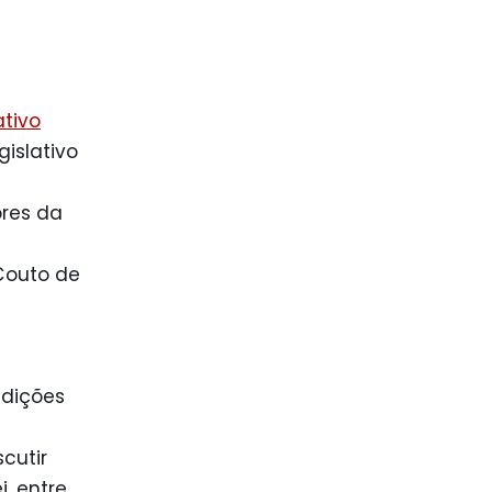
ativo
gislativo
ores da
Couto de
ndições
cutir
i, entre