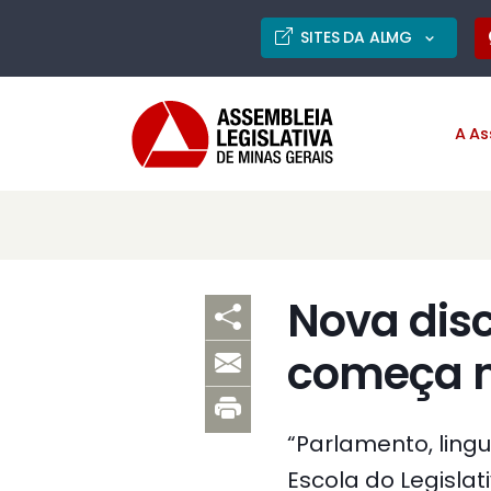
SITES DA ALMG
A As
Nova disc
começa n
“Parlamento, ling
Escola do Legislati