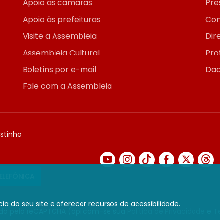
Apoio às câmaras
Pre
Apoio às prefeituras
Con
Visite a Assembleia
Dir
Assembleia Cultural
Pro
Boletins por e-mail
Dad
Fale com a Assembleia
ostinho
TELEFÔNICA
ia do seu site e oferecer recursos de acessibilidade.
gido pelo reCAPTCHA (aplicam-se sua
Política de Privacidade
e
T