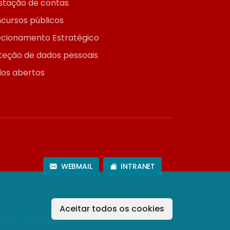
stação de contas
cursos públicos
ecionamento Estratégico
teção de dados pessoais
os abertos
WEBMAIL
INTRANET
Aceitar todos os cookies
ermos de Serviço
).