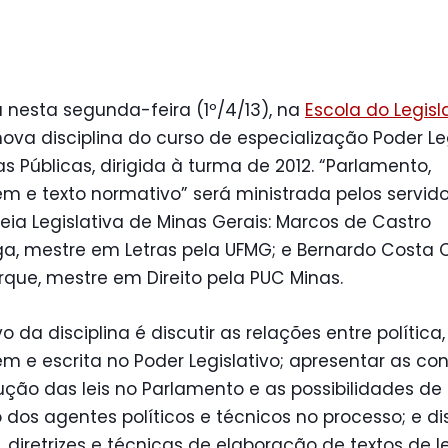
nesta segunda-feira (1º/4/13), na
Escola do Legisl
 nova disciplina do curso de especialização Poder Le
cas Públicas, dirigida à turma de 2012. “Parlamento,
m e texto normativo” será ministrada pelos servid
ia Legislativa de Minas Gerais: Marcos de Castro
ga, mestre em Letras pela UFMG; e Bernardo Costa 
que, mestre em Direito pela PUC Minas.
vo da disciplina é discutir as relações entre política,
m e escrita no Poder Legislativo; apresentar as co
ção das leis no Parlamento e as possibilidades de
dos agentes políticos e técnicos no processo; e dis
s, diretrizes e técnicas de elaboração de textos de le