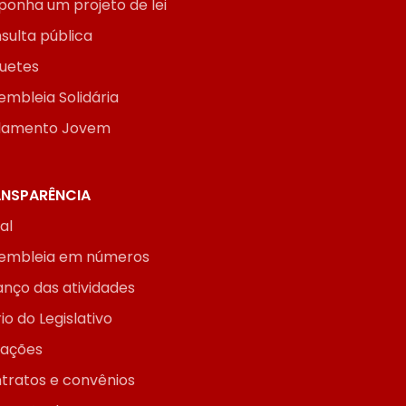
ponha um projeto de lei
sulta pública
uetes
embleia Solidária
lamento Jovem
NSPARÊNCIA
ial
embleia em números
anço das atividades
io do Legislativo
itações
tratos e convênios