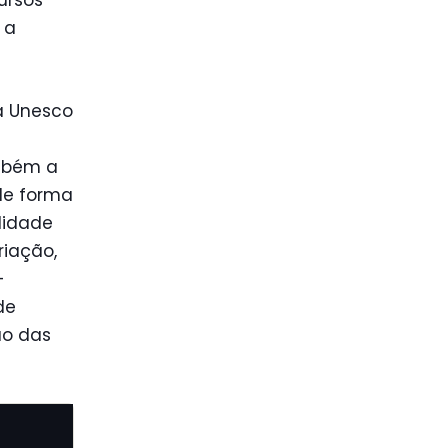
ursos
 a
a Unesco
mbém a
 de forma
lidade
riação,
–
de
ão das