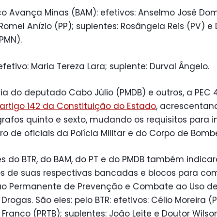
co Avança Minas (BAM): efetivos: Anselmo José Do
Romel Anízio (PP); suplentes: Rosângela Reis (PV) e 
PMN).
 efetivo: Maria Tereza Lara; suplente: Durval Ângelo.
ia do deputado Cabo Júlio (PMDB) e outros, a PEC 
artigo 142 da Constituição do Estado
, acrescentan
rafos quinto e sexto, mudando os requisitos para i
o de oficiais da Polícia Militar e do Corpo de Bombe
res do BTR, do BAM, do PT e do PMDB também indica
 de suas respectivas bancadas e blocos para co
o Permanente de Prevenção e Combate ao Uso de
 Drogas. São eles: pelo BTR: efetivos: Célio Moreira (
Franco (PRTB); suplentes: João Leite e Doutor Wilso