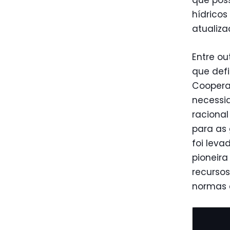
que pos
hídricos
atualiza
Entre ou
que defi
Coopera
necessid
racional
para as 
foi leva
pioneira
recursos
normas 