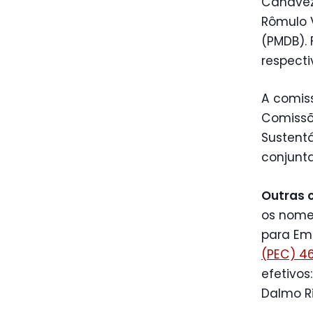
Canavez 
Rômulo V
(PMDB). 
respecti
A comis
Comissõ
Sustentá
conjunta
Outras 
os nome
para Emi
(PEC) 46
efetivos
Dalmo Ri