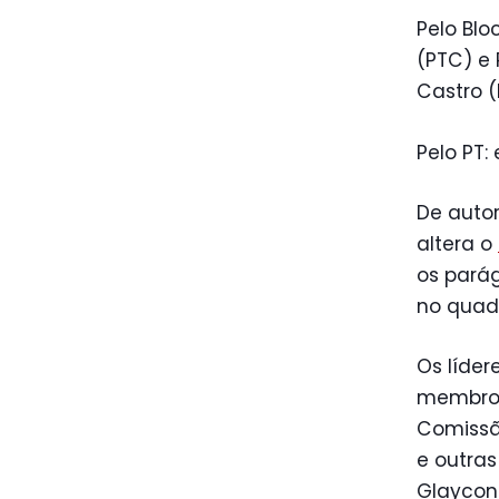
Pelo Blo
(PTC) e 
Castro (
Pelo PT:
De autor
altera o
os parág
no quadr
Os líde
membros
Comissã
e outras
Glaycon 