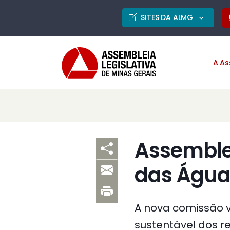
SITES DA ALMG
A As
Assemblei
das Água
A nova comissão va
sustentável dos re