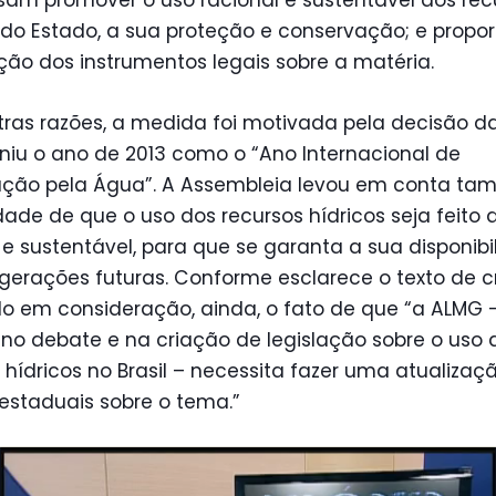
sam promover o uso racional e sustentável dos rec
 do Estado, a sua proteção e conservação; e propor
ção dos instrumentos legais sobre a matéria.
tras razões, a medida foi motivada pela decisão d
niu o ano de 2013 como o “Ano Internacional de
ção pela Água”. A Assembleia levou em conta ta
ade de que o uso dos recursos hídricos seja feito
 e sustentável, para que se garanta a sua disponibi
gerações futuras. Conforme esclarece o texto de c
do em consideração, ainda, o fato de que “a ALMG 
 no debate e na criação de legislação sobre o uso 
 hídricos no Brasil – necessita fazer uma atualizaç
estaduais sobre o tema.”