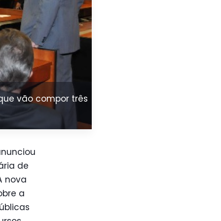
 que vão compor três
anunciou
ária de
A nova
obre a
úblicas