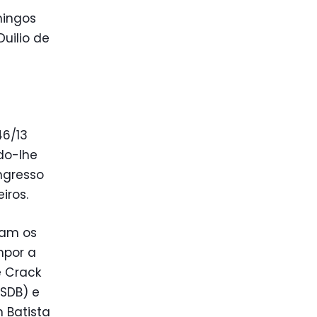
mingos
Duilio de
46/13
do-lhe
ngresso
iros.
ram os
mpor a
 Crack
PSDB) e
n Batista