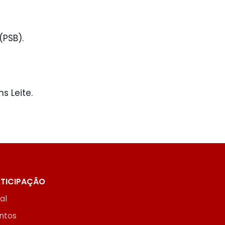
(PSB).
s Leite.
TICIPAÇÃO
ial
ntos