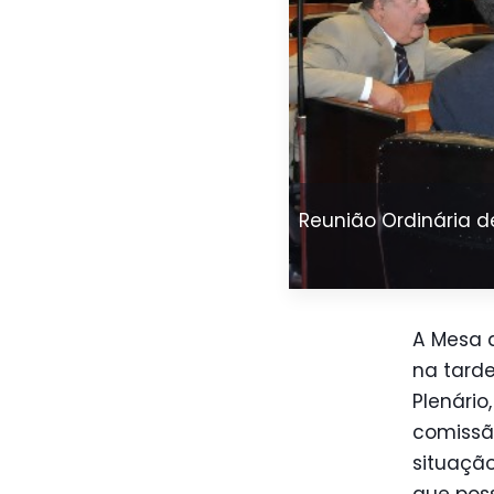
Reunião Ordinária d
A Mesa 
na tarde
Plenário
comissão
situação