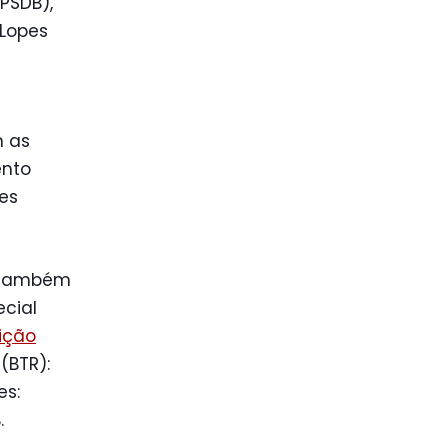
(PSDB),
 Lopes
m as
ento
ões
 também
cial
ição
(BTR):
es:
.