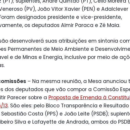
(PT); suplentes, André Quintão (PT), Célio Moreira 
eneroso (PV), João Vitor Xavier (PEN) e Adalclever
Foram designados presidente e vice-presidente,
vamente, os deputados Almir Paraca e Zé Maia.
são desenvolverá suas atribuições em sintonia co
es Permanentes de Meio Ambiente e Desenvolvim
vel e de Minas e Energia, inclusive por meio de aç
s.
comissões
– Na mesma reunião, a Mesa anunciou
s dos deputados que vão compor a Comissão Espe
tir Parecer sobre a
Proposta de Emenda à Constitu
/13
. São eles: pelo Bloco Transparência e Resultado 
: Sebastião Costa (PPS) e João Leite (PSDB); suplent
beiro Silva e Lafayette de Andrada, ambos do PSDB