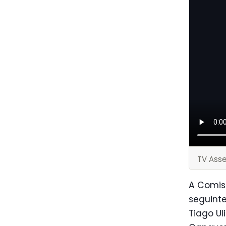
TV Ass
A Comis
seguinte
Tiago Ul