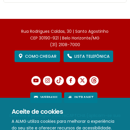
Rua Rodrigues Caldas, 30 | Santo Agostinho
CEP 30190-921 | Belo Horizonte/MG
(31) 2108-7000
COMO CHEGAR
LISTA TELEFÔNICA
WEBMAIL
INTRANET
Aceite de cookies
Este site é protegido pelo reCAPTCHA (aplicam-se sua
A ALMG utiliza cookies para melhorar a experiência
Política de Privacidade
e
Termos de Serviço
).
do seu site e oferecer recursos de acessibilidade.