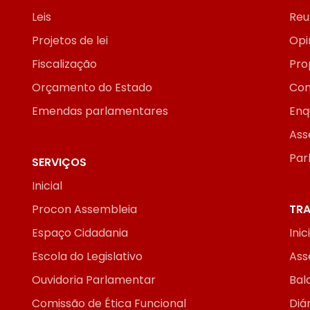
Leis
Reu
Projetos de lei
Opi
Fiscalização
Pro
Orçamento do Estado
Con
Emendas parlamentares
Enq
Ass
Par
SERVIÇOS
Inicial
Procon Assembleia
TRA
Espaço Cidadania
Inic
Escola do Legislativo
Ass
Ouvidoria Parlamentar
Bal
Comissão de Ética Funcional
Diár