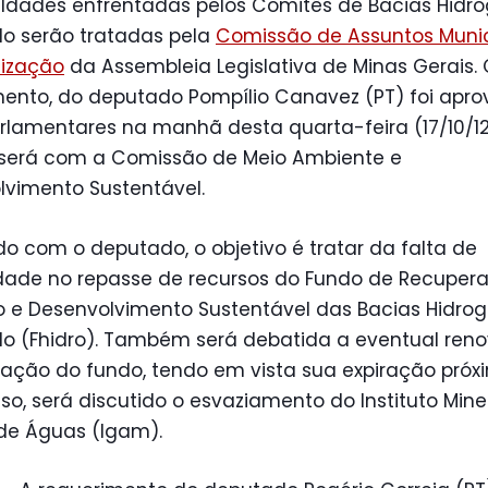
uldades enfrentadas pelos Comitês de Bacias Hidro
do serão tratadas pela
Comissão de Assuntos Munic
lização
da Assembleia Legislativa de Minas Gerais. 
mento, do deputado Pompílio Canavez (PT) foi apr
rlamentares na manhã desta quarta-feira (17/10/12
 será com a Comissão de Meio Ambiente e
lvimento Sustentável.
o com o deputado, o objetivo é tratar da falta de
idade no repasse de recursos do Fundo de Recuper
 e Desenvolvimento Sustentável das Bacias Hidrog
do (Fhidro). Também será debatida a eventual ren
ação do fundo, tendo em vista sua expiração próx
so, será discutido o esvaziamento do Instituto Mine
de Águas (Igam).