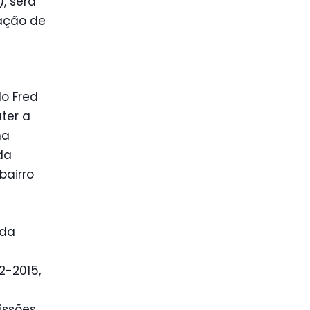
, será
tação de
o Fred
ter a
ma
da
bairro
 da
2-2015
,
issões