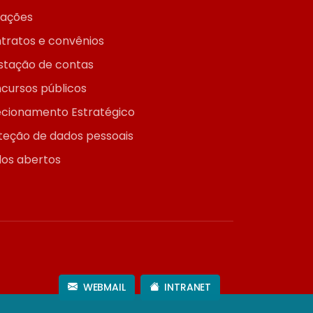
itações
tratos e convênios
stação de contas
cursos públicos
ecionamento Estratégico
teção de dados pessoais
os abertos
WEBMAIL
INTRANET