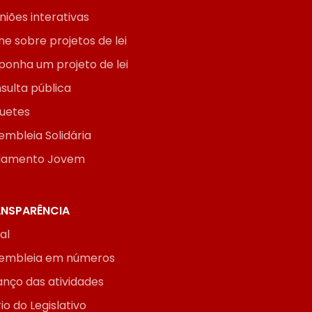
niões interativas
ne sobre projetos de lei
ponha um projeto de lei
sulta pública
uetes
embleia Solidária
lamento Jovem
NSPARÊNCIA
ial
embleia em números
anço das atividades
io do Legislativo