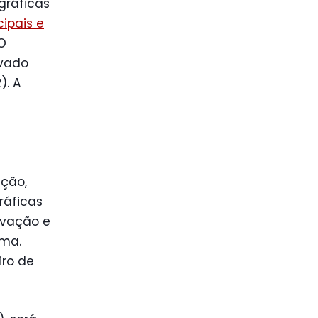
gráficas
ipais e
O
ovado
). A
ação,
ráficas
ovação e
ima.
iro de