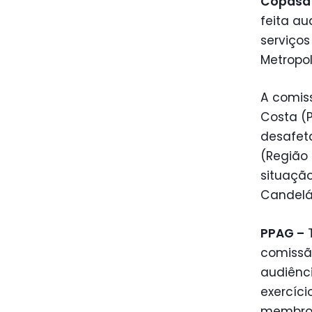
Copasa
feita au
serviços
Metropol
A comis
Costa (P
desafet
(Região 
situação
Candelár
PPAG –
T
comissão
audiênc
exercíci
membros