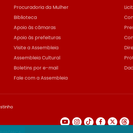
Procuradoria da Mulher
Lic
Biblioteca
Con
Apoio às câmaras
Pre
Apoio às prefeituras
Con
Visite a Assembleia
Dir
Assembleia Cultural
Pro
Boletins por e-mail
Dad
Fale com a Assembleia
ostinho
TELEFÔNICA