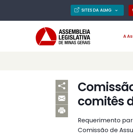
SITES DA ALMG
A As
Comissão 
comitês 
Requerimento para
Comissão de Assun