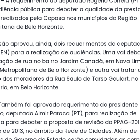
 –
A requerimento do deputado Rogério Correia (PT)
diência pública para debater a qualidade da pres
 realizados pela Copasa nos municípios da Região
itana de Belo Horizonte.
são aprovou, ainda, dois requerimentos do deputad
EN) para a realização de audiências. Uma vai deba
ação de rua no bairro Jardim Canadá, em Nova Li
Metropolitana de Belo Horizonte) e outra vai tratar 
 dos moradores da Rua Saulo de Tarso Goulart, no 
ia, em Belo Horizonte.
ambém foi aprovado requerimento do presidente
, deputado Almir Paraca (PT), para realização de
ia para debater a proposta de revisão do
PPAG-201
o de 2013, no âmbito da Rede de Cidades. Além de
 do Governo do Estado, serão convidadas as com