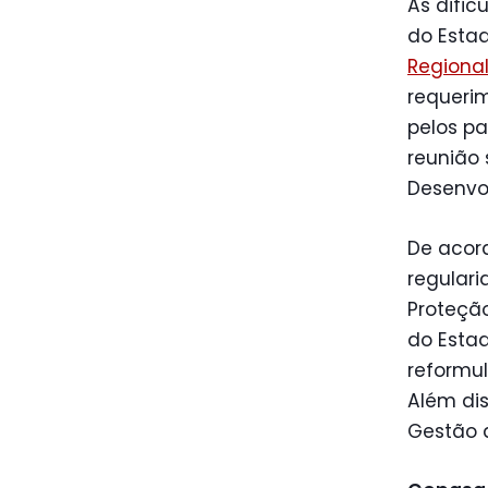
As dific
do Esta
Regiona
requeri
pelos pa
reunião
Desenvo
De acord
regular
Proteção
do Esta
reformul
Além dis
Gestão 