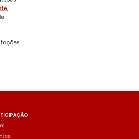
rte,
de
stações
TICIPAÇÃO
ial
ntos