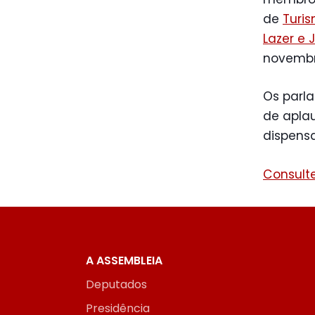
de
Turis
Lazer e
novembro
Os parl
de apla
dispens
Consulte
A ASSEMBLEIA
Deputados
Presidência