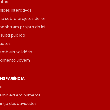
ntos
niões interativas
ne sobre projetos de lei
ponha um projeto de lei
sulta pública
uetes
embleia Solidária
lamento Jovem
NSPARÊNCIA
ial
embleia em números
anço das atividades