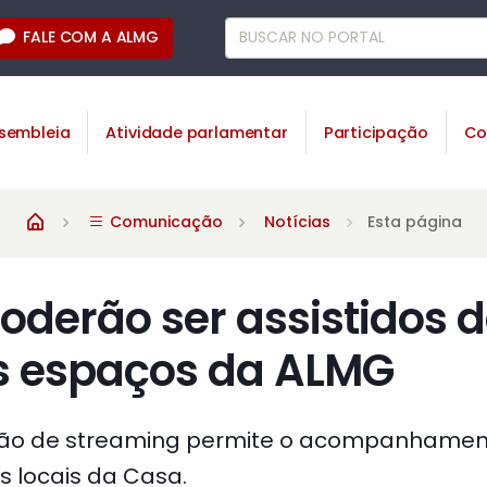
FALE COM A ALMG
sembleia
Atividade parlamentar
Participação
Co
Comunicação
Notícias
Esta página
oderão ser assistidos 
es espaços da ALMG
ão de streaming permite o acompanhament
es locais da Casa.