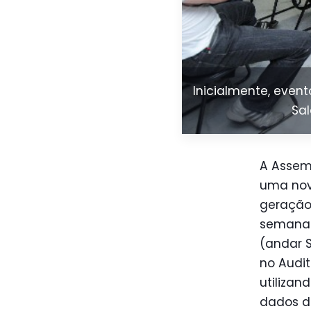
Inicialmente, event
Sa
A Assemb
uma nov
geraçã
semana (
(andar S
no Audit
utilizan
dados d