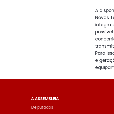
A dispo
Novas T
integra
possível
concorri
transmit
Para iss
e geraçã
equipame
A ASSEMBLEIA
Deputados