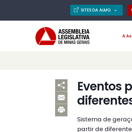
SITES DA ALMG
A As
Eventos p
diferent
Sistema de geraç
partir de diferent