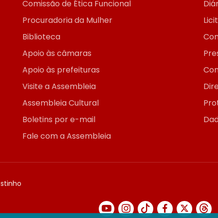
Comissão de Ética Funcional
Diár
Procuradoria da Mulher
Lic
Biblioteca
Con
Apoio às câmaras
Pre
Apoio às prefeituras
Con
Visite a Assembleia
Dir
Assembleia Cultural
Pro
Boletins por e-mail
Dad
Fale com a Assembleia
ostinho