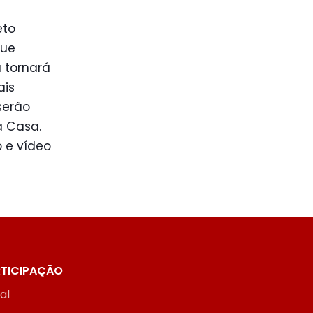
eto
que
a tornará
ais
serão
a Casa.
o e vídeo
TICIPAÇÃO
ial