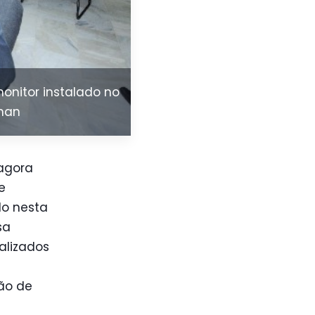
monitor instalado no
han
 agora
e
do nesta
sa
ealizados
ção de