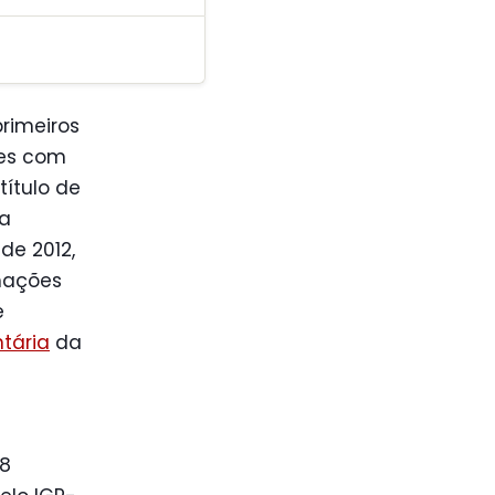
rimeiros
ões com
título de
da
de 2012,
rmações
e
tária
da
,8