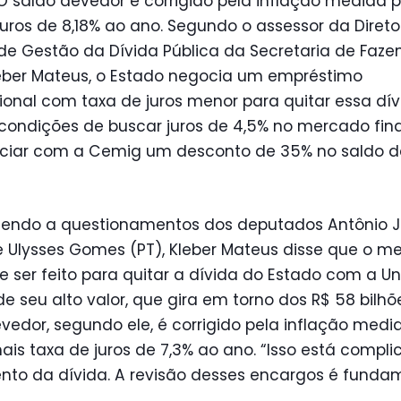
 O saldo devedor é corrigido pela inflação medida p
juros de 8,18% ao ano. Segundo o assessor da Direto
de Gestão da Dívida Pública da Secretaria de Faz
leber Mateus, o Estado negocia um empréstimo
ional com taxa de juros menor para quitar essa dív
condições de buscar juros de 4,5% no mercado fina
ciar com a Cemig um desconto de 35% no saldo d
endo a questionamentos dos deputados Antônio Jú
e Ulysses Gomes (PT), Kleber Mateus disse que o 
 ser feito para quitar a dívida do Estado com a U
e seu alto valor, que gira em torno dos R$ 58 bilhõ
vedor, segundo ele, é corrigido pela inflação medi
ais taxa de juros de 7,3% ao ano. “Isso está compl
to da dívida. A revisão desses encargos é fundam