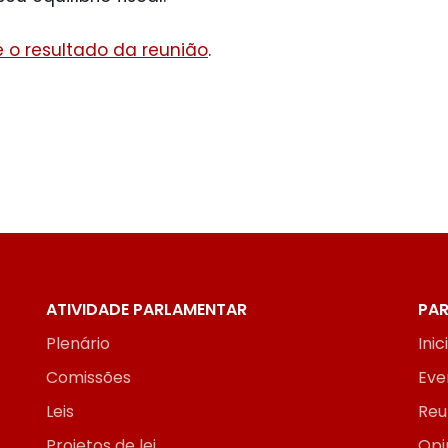
 o resultado da reunião
.
ATIVIDADE PARLAMENTAR
PAR
Plenário
Inic
Comissões
Eve
Leis
Reu
Projetos de lei
Opi