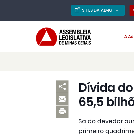
SITES DA ALMG
A As
Dívida do
65,5 bilh
Saldo devedor au
primeiro quadrime