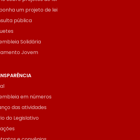
ponha um projeto de lei
sulta pública
uetes
embleia Solidária
lamento Jovem
NSPARÊNCIA
ial
embleia em números
anço das atividades
io do Legislativo
itações
tratos e convênios