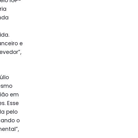
elo IGP-
ria
enda
ida.
nceiro e
evedor”,
lio
mesmo
nião em
es. Esse
da pelo
icando o
ental”,