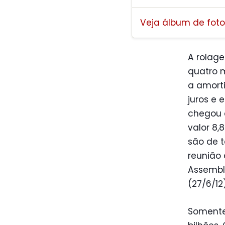
Veja álbum de foto
A rolage
quatro 
a amorti
juros e 
chegou a
valor 8,
são de 
reunião
Assemble
(27/6/12)
Somente