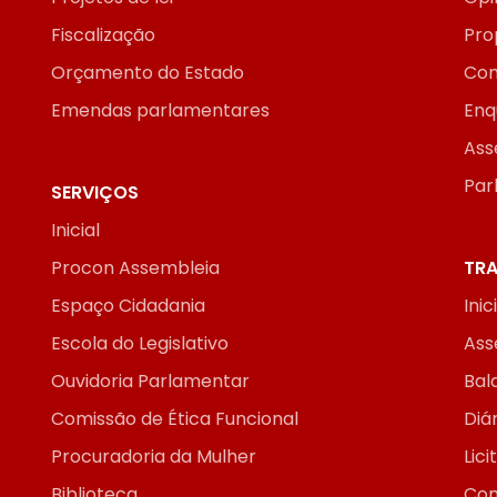
Fiscalização
Pro
Orçamento do Estado
Con
Emendas parlamentares
Enq
Ass
Par
SERVIÇOS
Inicial
Procon Assembleia
TRA
Espaço Cidadania
Inic
Escola do Legislativo
Ass
Ouvidoria Parlamentar
Bal
Comissão de Ética Funcional
Diár
Procuradoria da Mulher
Lic
Biblioteca
Con