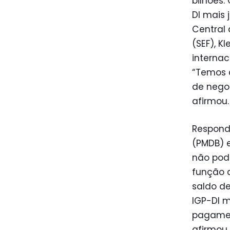
bilhões.
DI mais 
Central 
(SEF), K
internac
“Temos 
de nego
afirmou.
Respond
(PMDB) 
não pode
função d
saldo de
IGP-DI m
pagamen
afirmou.