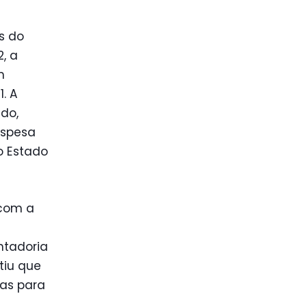
s do
, a
m
. A
do,
espesa
o Estado
 com a
ntadoria
tiu que
sas para