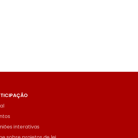
TICIPAÇÃO
ial
ntos
niões interativas
ne sobre projetos de lei