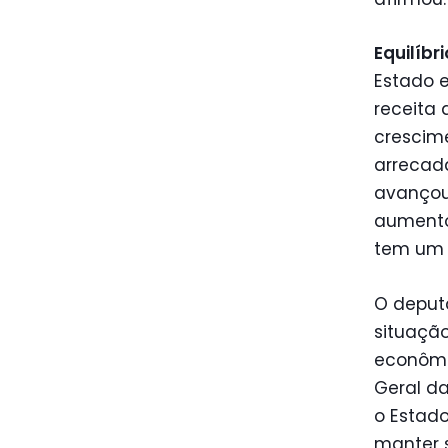
Equilíbri
Estado e
receita 
crescim
arrecada
avançou 
aumentou
tem um s
O deput
situação
econômi
Geral da
o Estado
manter s