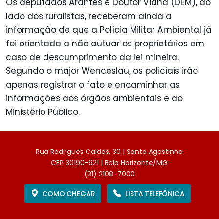
Os deputados Arantes e Doutor Viana (DEM), ao
lado dos ruralistas, receberam ainda a
informação de que a Polícia Militar Ambiental já
foi orientada a não autuar os proprietários em
caso de descumprimento da lei mineira.
Segundo o major Wenceslau, os policiais irão
apenas registrar o fato e encaminhar as
informações aos órgãos ambientais e ao
Ministério Público.
Rua Rodrigues Caldas, 30 | Santo Agostinho
CEP 30190-921 | Belo Horizonte/MG
(31) 2108-7000
COMO CHEGAR
LISTA TELEFÔNICA