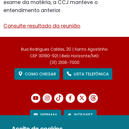
exame da matéria, a CCJ manteve o
entendimento anterior.
Consulte resultado da reunião
.
Rua Rodrigues Caldas, 30 | Santo Agostinho
CEP 30190-921 | Belo Horizonte/MG
(31) 2108-7000
COMO CHEGAR
LISTA TELEFÔNICA
WEBMAIL
INTRANET
Aceite de cookies