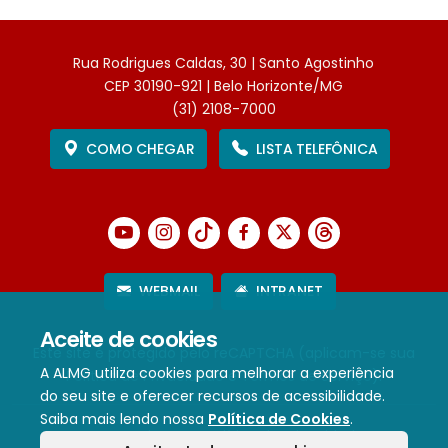
Rua Rodrigues Caldas, 30 | Santo Agostinho
CEP 30190-921 | Belo Horizonte/MG
(31) 2108-7000
COMO CHEGAR
LISTA TELEFÔNICA
WEBMAIL
INTRANET
Aceite de cookies
Este site é protegido pelo reCAPTCHA (aplicam-se sua
A ALMG utiliza cookies para melhorar a experiência
Política de Privacidade
e
Termos de Serviço
).
do seu site e oferecer recursos de acessibilidade.
Saiba mais lendo nossa
Política de Cookies
.
Termos de Uso e Política de Privacidade