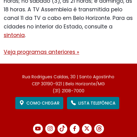
horas; no sábado (3), às 21 horas; e domingo, às
18 horas. A TV Assembleia é transmitida pelo
canal 11 da TV a cabo em Belo Horizonte. Para as
cidades no interior do Estado, consulte a
sintonia
.
Veja programas anteriores »
Rua Rodrigues Caldas, 30 | Santo Agostinho
CEP 30190-921 | Belo Horizonte/MG
(31) 2108-7000
COMO CHEGAR
LISTA TELEFÔNICA