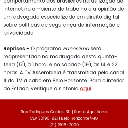
comportamento dos brasileiros na utilização da
internet no ambiente de trabalho e a opinião de
um advogado especializado em direito digital
sobre políticas de segurança de informação e
privacidade.
Reprises –
O programa
Panorama
será
reapresentado na madrugada desta quinta-
feira (17), à 1 hora; e no sábado (19), às 14 e 22
horas. A TV Assembleia é transmitida pelo canal
11 da TV a cabo em Belo Horizonte. Para o interior
do Estado, verifique a sintonia
aqui
.
Rua Rodrigues Caldas, 30 | Santo Agostinho
CEP 30190-921 | Belo Horizonte/MG
(31) 2108-7000