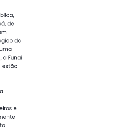
lica,
bá, de
 em
ógico da
m uma
 a Funai
e estão
na
eiros e
lmente
to