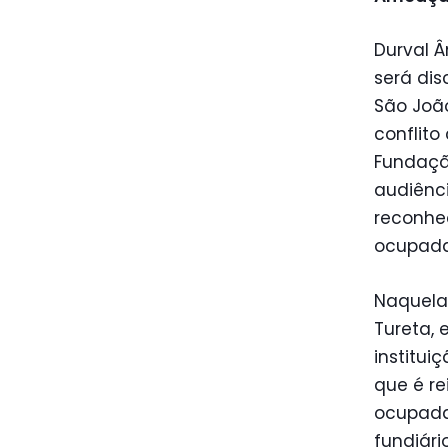
Durval 
será di
São Joã
conflit
Fundação
audiênci
reconhec
ocupada
Naquela 
Tureta, 
institui
que é re
ocupada
fundiári