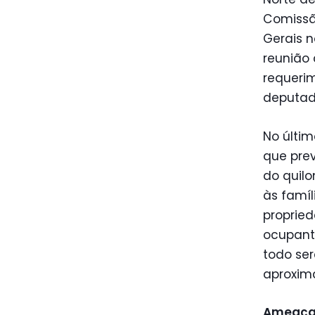
Comissã
Gerais n
reunião 
requerim
deputado
No últim
que prev
do quilo
às famíl
propried
ocupante
todo ser
aproxim
Ameaças