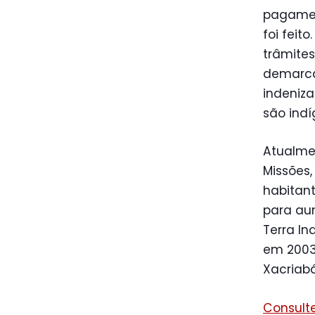
pagamen
foi feit
trâmites
demarca
indeniza
são indí
Atualmen
Missões,
habitan
para aum
Terra In
em 2003
Xacriab
Consult