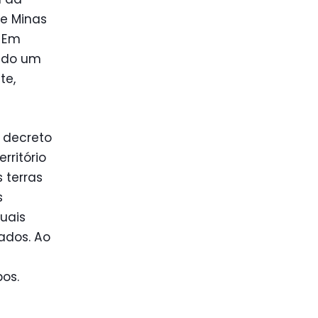
de Minas
. Em
vado um
te,
m decreto
rritório
 terras
s
uais
ados. Ao
os.