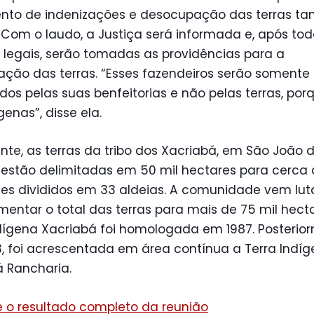
to de indenizações e desocupação das terras t
o. Com o laudo, a Justiça será informada e, após tod
 legais, serão tomadas as providências para a
ção das terras. “Esses fazendeiros serão somente
dos pelas suas benfeitorias e não pelas terras, por
genas”, disse ela.
te, as terras da tribo dos Xacriabá, em São João 
 estão delimitadas em 50 mil hectares para cerca 
tes divididos em 33 aldeias. A comunidade vem lu
entar o total das terras para mais de 75 mil hecta
dígena Xacriabá foi homologada em 1987. Posterio
, foi acrescentada em área contínua a Terra Indí
á Rancharia.
e o resultado completo da reunião