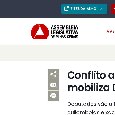
SITES DA ALMG
A As
Conflito 
mobiliza
Deputados vão a 
quilombolas e xac