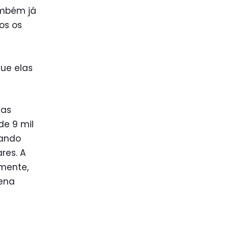
ambém já
os os
que elas
das
de 9 mil
tando
res. A
rmente,
gena