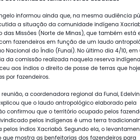
Ângelo informou ainda que, na mesma audiência púb
scutida a situação da comunidade indígena Xacria
o das Missões (Norte de Minas), que também está
o com fazendeiros em função de um laudo antropol
 Nacional do Índio (Funai). No último dia 4/10, e
a da comissão realizada naquela reserva indígena,
eu aos índios o direito de posse de terras que hoj
s por fazendeiros.
reunião, a coordenadora regional da Funai, Edelvi
explicou que o laudo antropológico elaborado pela
ção confirmou que o território ocupado pelos fazend
ivindicado pelos indígenas é uma terra tradiciona
 pelos índios Xacriabá. Segundo ela, o levantamen
o que mostra as benfeitorias dos fazendeiros para