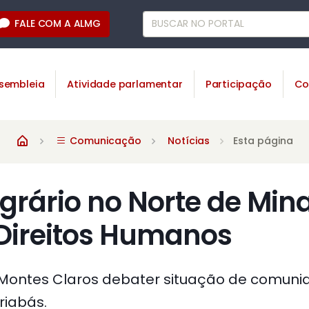
FALE COM A ALMG
sembleia
Atividade parlamentar
Participação
Co
Comunicação
Notícias
Esta página
agrário no Norte de Min
 Direitos Humanos
Montes Claros debater situação de comuni
riabás.