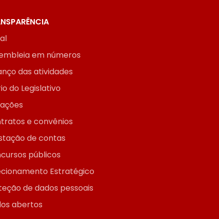
NSPARÊNCIA
ial
embleia em números
anço das atividades
io do Legislativo
itações
tratos e convênios
stação de contas
cursos públicos
ecionamento Estratégico
teção de dados pessoais
os abertos