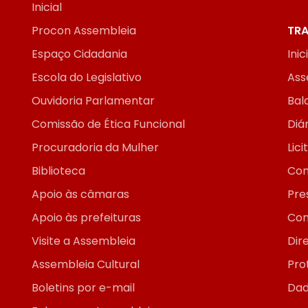
Inicial
Procon Assembleia
TRA
Espaço Cidadania
Inic
Escola do Legislativo
Ass
Ouvidoria Parlamentar
Bal
Comissão de Ética Funcional
Diár
Procuradoria da Mulher
Lic
Biblioteca
Con
Apoio às câmaras
Pre
Apoio às prefeituras
Con
Visite a Assembleia
Dir
Assembleia Cultural
Pro
Boletins por e-mail
Dad