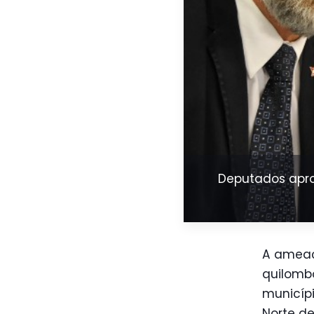
Deputados apro
A ameaç
quilombo
municípi
Norte de