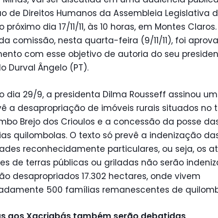
o de Direitos Humanos da Assembleia Legislativa 
o próximo dia 17/11/11, às 10 horas, em Montes Claros
da comissão, nesta quarta-feira (9/11/11), foi apro
ento com esse objetivo de autoria do seu presiden
 Durval Ângelo (PT).
o dia 29/9, a presidenta Dilma Rousseff assinou u
ê a desapropriação de imóveis rurais situados no te
mbo Brejo dos Crioulos e a concessão da posse das
ias quilombolas. O texto só prevê a indenização da
ades reconhecidamente particulares, ou seja, os at
s de terras públicas ou griladas não serão indeniz
ão desapropriados 17.302 hectares, onde vivem
adamente 500 famílias remanescentes de quilomb
 aos Xacriabás também serão debatidas