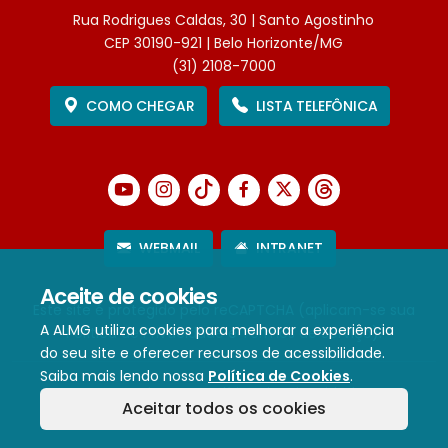
Rua Rodrigues Caldas, 30 | Santo Agostinho
CEP 30190-921 | Belo Horizonte/MG
(31) 2108-7000
COMO CHEGAR
LISTA TELEFÔNICA
WEBMAIL
INTRANET
Aceite de cookies
Este site é protegido pelo reCAPTCHA (aplicam-se sua
A ALMG utiliza cookies para melhorar a experiência
Política de Privacidade
e
Termos de Serviço
).
do seu site e oferecer recursos de acessibilidade.
Saiba mais lendo nossa
Política de Cookies
.
Termos de Uso e Política de Privacidade
Aceitar todos os cookies
Política de cookies