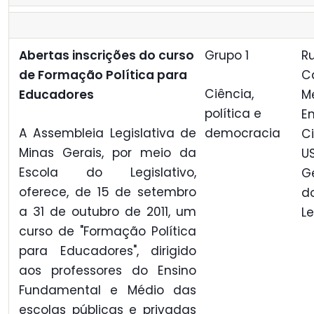
Abertas inscrições do curso
Grupo 1
R
de Formação Política para
C
Ciência,
Educadores
M
política e
E
A Assembleia Legislativa de
democracia
C
Minas Gerais, por meio da
U
Escola do Legislativo,
G
oferece, de 15 de setembro
d
a 31 de outubro de 2011, um
L
curso de "Formação Política
para Educadores", dirigido
aos professores do Ensino
Fundamental e Médio das
escolas públicas e privadas