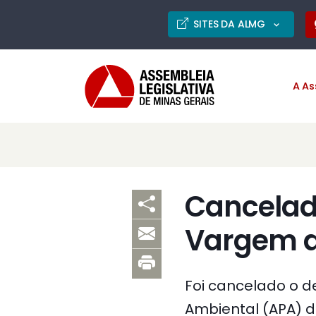
SITES DA ALMG
A As
Cancelad
Vargem d
Foi cancelado o 
Ambiental (APA) d