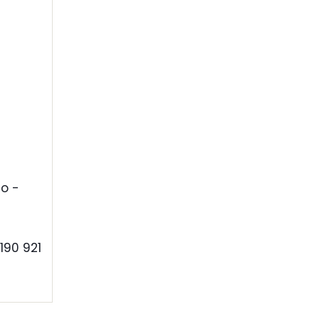
o -
190 921