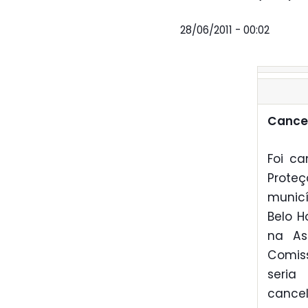
28/06/2011 - 00:02
Cancel
Foi c
Proteç
municí
Belo H
na As
Comis
seria
cance