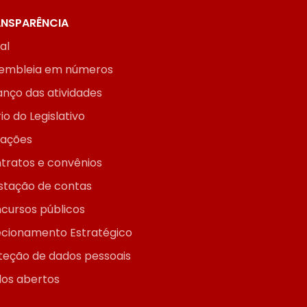
NSPARÊNCIA
ial
embleia em números
anço das atividades
io do Legislativo
itações
tratos e convênios
stação de contas
cursos públicos
ecionamento Estratégico
teção de dados pessoais
os abertos