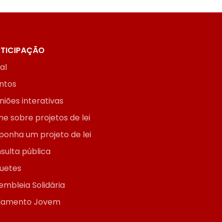
TICIPAÇÃO
ial
ntos
niões interativas
ne sobre projetos de lei
ponha um projeto de lei
sulta pública
uetes
embleia Solidária
lamento Jovem