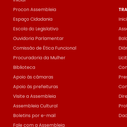
Procon Assembleia
TRA
Espaço Cidadania
Inic
Escola do Legislativo
Ass
Ouvidoria Parlamentar
Bal
Comissão de Ética Funcional
Diár
Procuradoria da Mulher
Lic
Biblioteca
Con
Apoio às câmaras
Pre
Apoio às prefeituras
Con
Visite a Assembleia
Dir
Assembleia Cultural
Pro
Boletins por e-mail
Dad
Fale com a Assembleia