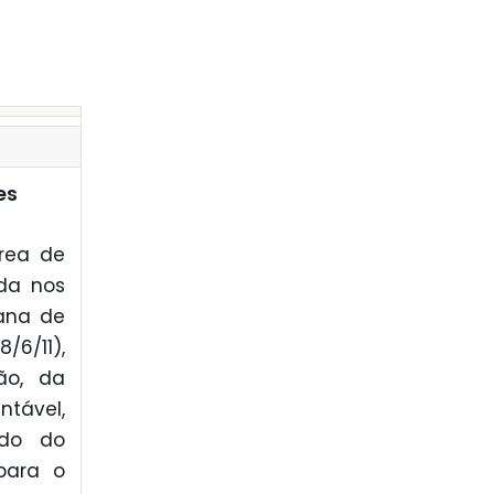
es
rea de
ada nos
tana de
/6/11),
ão, da
tável,
ido do
para o