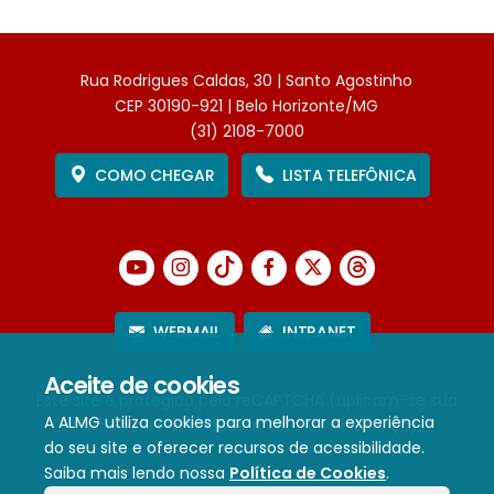
Rua Rodrigues Caldas, 30 | Santo Agostinho
CEP 30190-921 | Belo Horizonte/MG
(31) 2108-7000
COMO CHEGAR
LISTA TELEFÔNICA
WEBMAIL
INTRANET
Aceite de cookies
Este site é protegido pelo reCAPTCHA (aplicam-se sua
A ALMG utiliza cookies para melhorar a experiência
Política de Privacidade
e
Termos de Serviço
).
do seu site e oferecer recursos de acessibilidade.
Saiba mais lendo nossa
Política de Cookies
.
Termos de Uso e Política de Privacidade