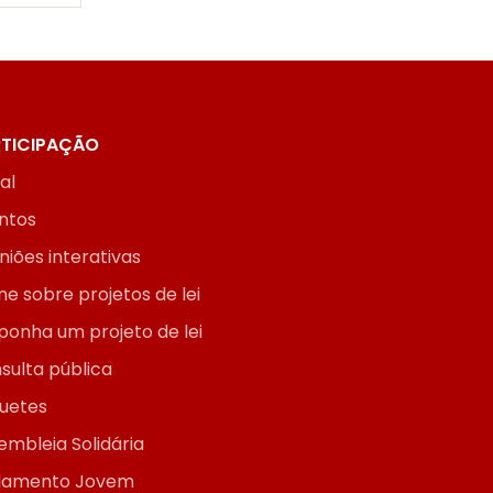
TICIPAÇÃO
ial
ntos
niões interativas
ne sobre projetos de lei
ponha um projeto de lei
sulta pública
uetes
embleia Solidária
lamento Jovem