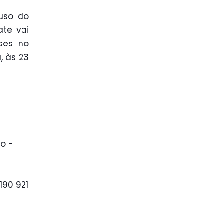
uso do
te vai
ises no
, às 23
o -
190 921