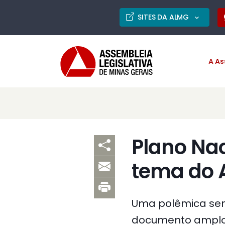
SITES DA ALMG
A As
Plano Nac
tema do 
Uma polêmica sem
documento amplo q