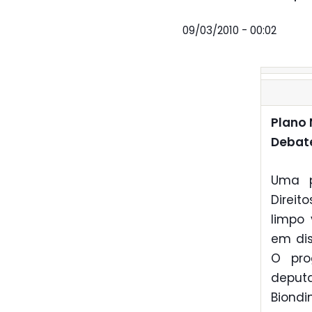
09/03/2010 - 00:02
Plano 
Debat
Uma p
Direit
limpo
em di
O pro
deput
Biondin