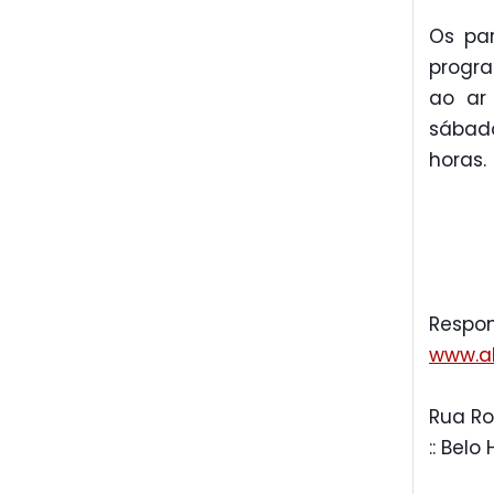
Os pa
progr
ao ar 
sábado
horas.
Respon
www.al
Rua Ro
:: Belo