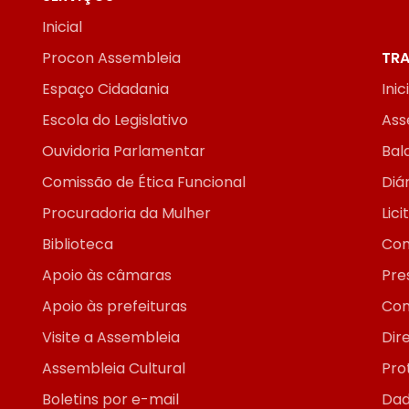
Inicial
Procon Assembleia
TRA
Espaço Cidadania
Inic
Escola do Legislativo
Ass
Ouvidoria Parlamentar
Bal
Comissão de Ética Funcional
Diár
Procuradoria da Mulher
Lic
Biblioteca
Con
Apoio às câmaras
Pre
Apoio às prefeituras
Con
Visite a Assembleia
Dir
Assembleia Cultural
Pro
Boletins por e-mail
Dad