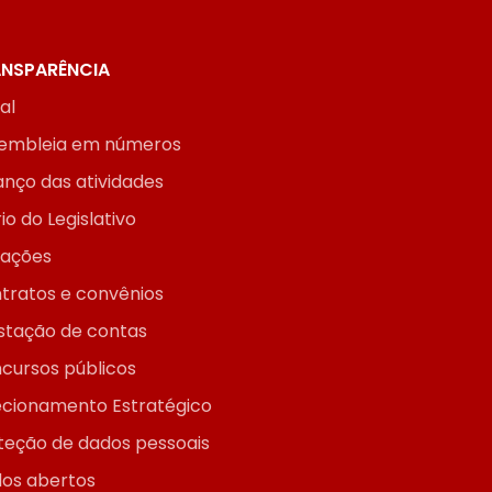
NSPARÊNCIA
ial
embleia em números
anço das atividades
io do Legislativo
itações
tratos e convênios
stação de contas
cursos públicos
ecionamento Estratégico
teção de dados pessoais
os abertos