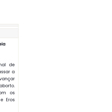
eia
nal de
assar a
vançar
borto.
com os
e Eros